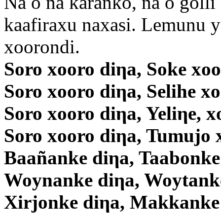
Na o ña karanko, na o golli 
kaafiraxu naxasi. Lemunu y
xoorondi.
Soro xooro diηa, Soke xoo
Soro xooro diηa, Selihe x
Soro xooro diηa, Yeliηe, x
Soro xooro diηa, Tumujo 
Baañanke diηa, Taabonke
Woynanke diηa, Woytanke
Xirjonke diηa, Makkanke