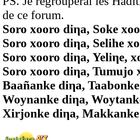
PS. Je regrouperai les Hadit
de ce forum.
Soro xooro diηa, Soke xoo
Soro xooro diηa, Selihe x
Soro xooro diηa, Yeliηe, x
Soro xooro diηa, Tumujo 
Baañanke diηa, Taabonke
Woynanke diηa, Woytanke
Xirjonke diηa, Makkanke