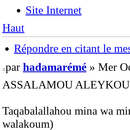
Site Internet
Haut
Répondre en citant le me
par
hadamarémé
» Mer Oc
ASSALAMOU ALEYKOU
Taqabalallahou mina wa mi
walakoum)