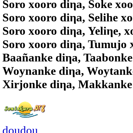
Soro xooro diηa, Soke xoo
Soro xooro diηa, Selihe x
Soro xooro diηa, Yeliηe, x
Soro xooro diηa, Tumujo 
Baañanke diηa, Taabonke
Woynanke diηa, Woytanke
Xirjonke diηa, Makkanke
doudou