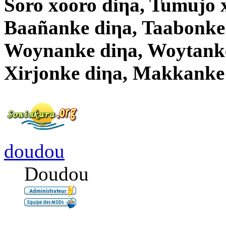
Soro xooro diηa, Tumujo 
Baañanke diηa, Taabonke
Woynanke diηa, Woytanke
Xirjonke diηa, Makkanke
doudou
Doudou