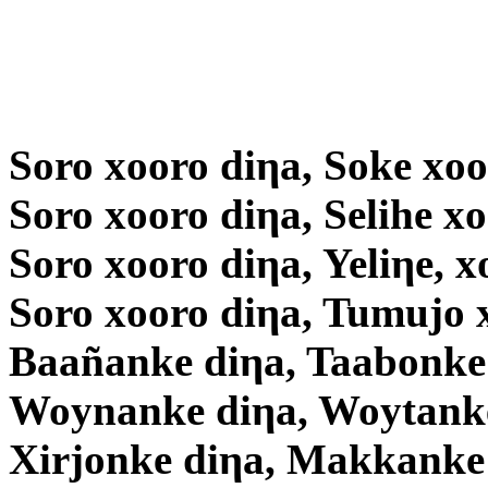
Soro xooro diηa, Soke xoo
Soro xooro diηa, Selihe x
Soro xooro diηa, Yeliηe, x
Soro xooro diηa, Tumujo 
Baañanke diηa, Taabonke
Woynanke diηa, Woytanke
Xirjonke diηa, Makkanke