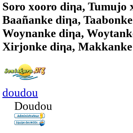
Soro xooro diηa, Tumujo 
Baañanke diηa, Taabonke
Woynanke diηa, Woytanke
Xirjonke diηa, Makkanke
doudou
Doudou