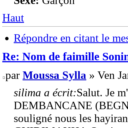
Sexe:
Garçon
Haut
Répondre en citant le me
Re: Nom de faimille Soni
par
Moussa Sylla
» Ven Ja
silima a écrit:
Salut. Je 
DEMBANCANE (BEGNILA
souligné nous les hayira