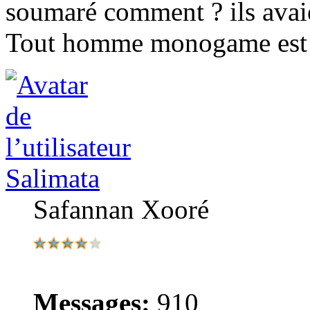
soumaré comment ? ils avai
Tout homme monogame est u
Salimata
Safannan Xooré
Messages:
910