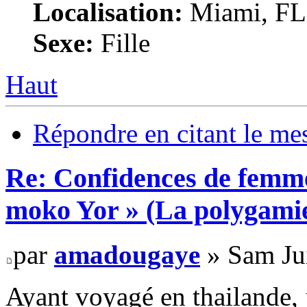
Localisation:
Miami, F
Sexe:
Fille
Haut
Répondre en citant le me
Re: Confidences de femme
moko Yor » (La polygamie
par
amadougaye
» Sam Jui
Ayant voyagé en thailande, j