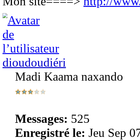
Mon site====>
http://www
dioudoudiéri
Madi Kaama naxando
Messages:
525
Enregistré le:
Jeu Sep 0