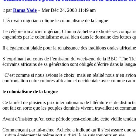
par
Rama Yade
» Mer Déc 24, 2008 11:49 am
L’écrivain nigerian critique le colonialisme de la langue
Le célèbre romancier nigérian, Chinua Achebe a exhorté ses compatriotes
engendrés par le colonialisme aussi bien dans le domaine des lettres que
Il a également plaidé pour la renaissance des traditions orales africain
S’exprimant au cours de l’émission du week-end de la BBC "The Ticket" 
écrivains africains de sa génération sont obligés d’écrire dans la lang
"C’est comme si nous avions le choix, mais en réalité nous n’en avion
confrontation entre cultures africaine et occidentale avec comme cadre
le colonialisme de la langue
Ce lauréat de plusieurs prix internationaux de littérature et de distinct
ont fait en sorte que les peuples dominés vivent, travaillent et commu
Avant d’insister qu’en cette période post-coloniale, cette vieille tendan
Commençant par lui-même, Achebe a indiqué qu’il s’est assuré que sep
"subira également le même sort si d’ici là, je suis toujours en vie".