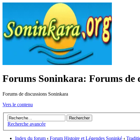
Forums Soninkara: Forums de d
Forums de discussions Soninkara
Vers le contenu
Recherche avancée
Index du forum
‹
Forum Histoire et Légendes Soninké
‹
Tradit