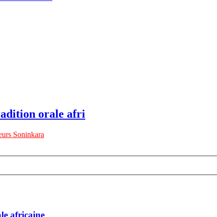
adition orale afri
urs Soninkara
le africaine