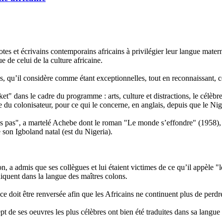
 et écrivains contemporains africains à privilégier leur langue maternel
 de celui de la culture africaine.
es, qu’il considère comme étant exceptionnelles, tout en reconnaissant, c
dans le cadre du programme : arts, culture et distractions, le célèbre é
ue du colonisateur, pour ce qui le concerne, en anglais, depuis que le Ni
s pas", a martelé Achebe dont le roman "Le monde s’effondre" (1958), qu
 son Igboland natal (est du Nigeria).
ion, a admis que ses collègues et lui étaient victimes de ce qu’il appèle 
niquent dans la langue des maîtres colons.
ce doit être renversée afin que les Africains ne continuent plus de perdre 
t de ses oeuvres les plus célèbres ont bien été traduites dans sa lang