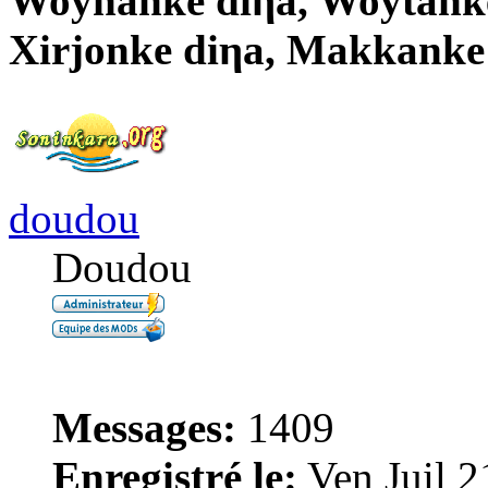
Woynanke diηa, Woytanke
Xirjonke diηa, Makkanke
doudou
Doudou
Messages:
1409
Enregistré le:
Ven Juil 2