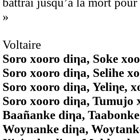
battrai jusqu’à la mort pour 
»
Voltaire
Soro xooro diηa, Soke xoo
Soro xooro diηa, Selihe x
Soro xooro diηa, Yeliηe, x
Soro xooro diηa, Tumujo 
Baañanke diηa, Taabonke
Woynanke diηa, Woytanke