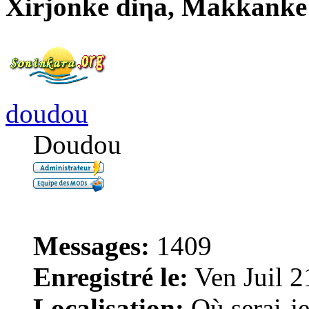
Xirjonke diηa, Makkanke
doudou
Doudou
Messages:
1409
Enregistré le:
Ven Juil 2
Localisation:
Où serai-je 