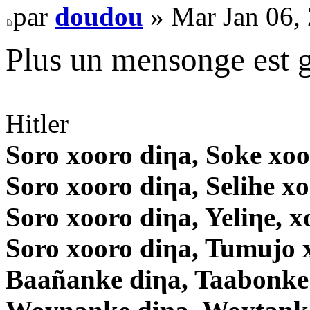
par
doudou
» Mar Jan 06,
Plus un mensonge est gr
Hitler
Soro xooro diηa, Soke xoo
Soro xooro diηa, Selihe x
Soro xooro diηa, Yeliηe, x
Soro xooro diηa, Tumujo 
Baañanke diηa, Taabonke