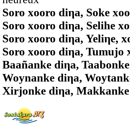
Soro xooro diηa, Soke xoo
Soro xooro diηa, Selihe x
Soro xooro diηa, Yeliηe, x
Soro xooro diηa, Tumujo 
Baañanke diηa, Taabonke
Woynanke diηa, Woytanke
Xirjonke diηa, Makkanke