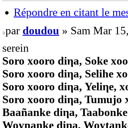
Répondre en citant le me
par
doudou
» Sam Mar 15,
serein
Soro xooro diηa, Soke xoo
Soro xooro diηa, Selihe x
Soro xooro diηa, Yeliηe, x
Soro xooro diηa, Tumujo 
Baañanke diηa, Taabonke
Woynanke diηa, Woytanke