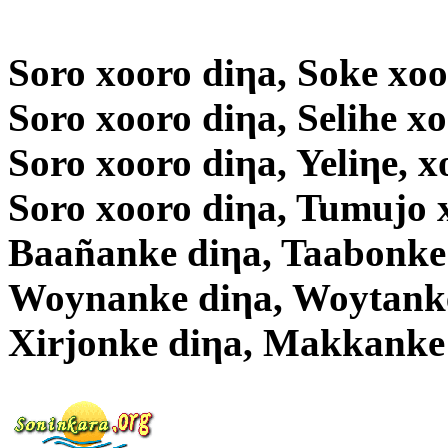
Soro xooro diηa, Soke xoo
Soro xooro diηa, Selihe x
Soro xooro diηa, Yeliηe, x
Soro xooro diηa, Tumujo 
Baañanke diηa, Taabonke
Woynanke diηa, Woytanke
Xirjonke diηa, Makkanke