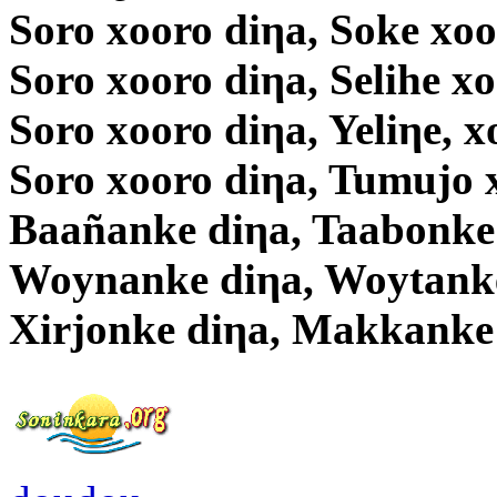
Soro xooro diηa, Soke xoo
Soro xooro diηa, Selihe x
Soro xooro diηa, Yeliηe, x
Soro xooro diηa, Tumujo 
Baañanke diηa, Taabonke
Woynanke diηa, Woytanke
Xirjonke diηa, Makkanke