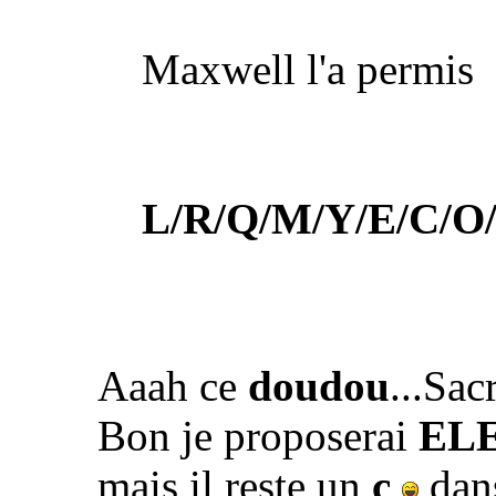
Maxwell l'a permis
L/R/Q/M/Y/E/C/O/
Aaah ce
doudou
...Sac
Bon je proposerai
EL
mais il reste un
c
dans