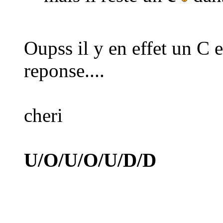
Oupss il y en effet un C e
reponse....
cheri
U/O/U/O/U/D/D