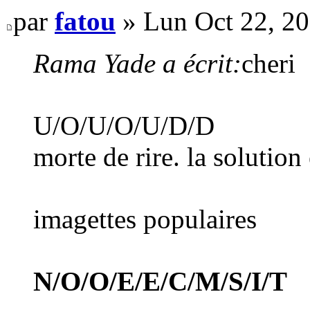
par
fatou
» Lun Oct 22, 2
Rama Yade a écrit:
cheri
U/O/U/O/U/D/D
morte de rire. la solution
imagettes populaires
N/O/O/E/E/C/M/S/I/T