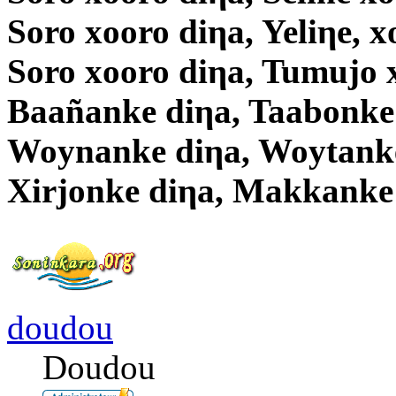
Soro xooro diηa, Yeliηe, x
Soro xooro diηa, Tumujo 
Baañanke diηa, Taabonke
Woynanke diηa, Woytanke
Xirjonke diηa, Makkanke
doudou
Doudou