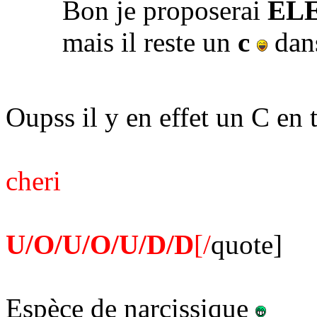
Bon je proposerai
EL
mais il reste un
c
dans
Oupss il y en effet un C en t
cheri
U/O/U/O/U/D/D
[/
quote]
Espèce de narcissique