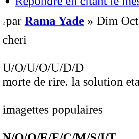
Répondre en citant le me
par
Rama Yade
» Dim Oct
cheri
U/O/U/O/U/D/D
morte de rire. la solution et
imagettes populaires
N/O/O/E/E/C/M/S/I/T