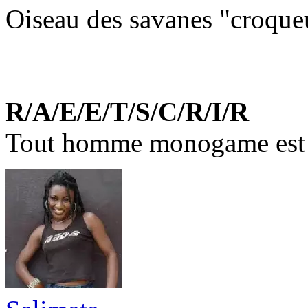
Oiseau des savanes "croqueu
R/A/E/E/T/S/C/R/I/R
Tout homme monogame est u