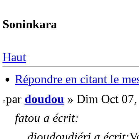
Soninkara
Haut
Répondre en citant le me
par
doudou
» Dim Oct 07,
fatou a écrit:
dioudoudiéri a écrit:
Vo