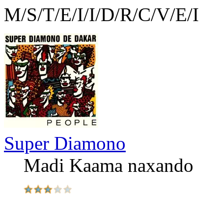
M/S/T/E/I/I/D/R/C/V/E/I
Super Diamono
Madi Kaama naxando