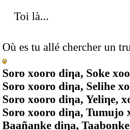
Toi là...
Où es tu allé chercher un t
Soro xooro diηa, Soke xoo
Soro xooro diηa, Selihe x
Soro xooro diηa, Yeliηe, x
Soro xooro diηa, Tumujo 
Baañanke diηa, Taabonke