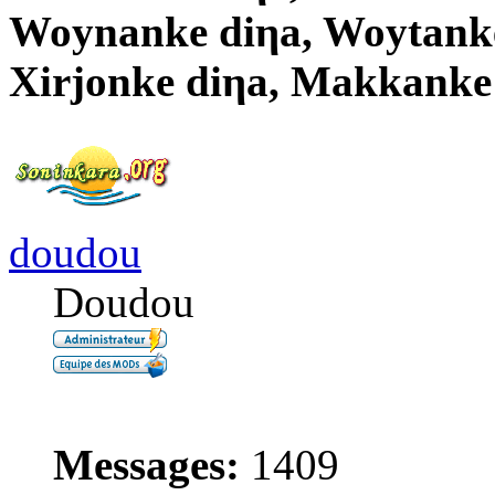
Woynanke diηa, Woytanke
Xirjonke diηa, Makkanke
doudou
Doudou
Messages:
1409