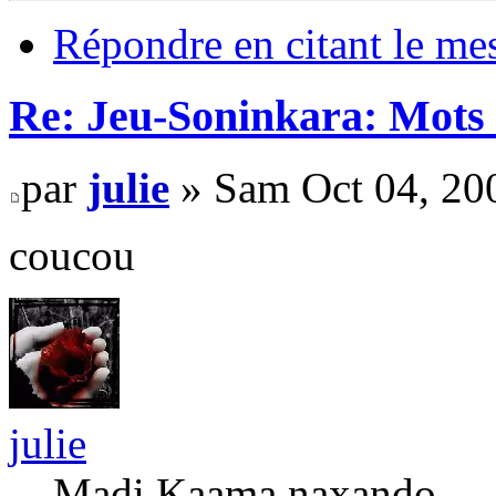
Répondre en citant le me
Re: Jeu-Soninkara: Mots f
par
julie
» Sam Oct 04, 20
coucou
julie
Madi Kaama naxando