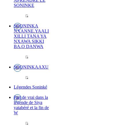
APRENDRE LE
SONINKE
SOONINKA
NXANNE.YAALI
XILLI TANA YA
NXAWA SIKKI
BA.O DANWA
SOONINKAAXU
Légendes Soninké
Part de vrai dans la
légende de Siya
yatabéré et la fin de
W