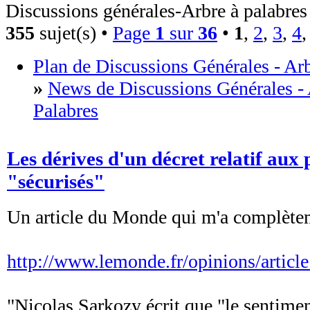
Discussions générales-Arbre à palabres
355
sujet(s) •
Page
1
sur
36
•
1
,
2
,
3
,
4
Plan de Discussions Générales - Arb
»
News de Discussions Générales - 
Palabres
Les dérives d'un décret relatif aux
"sécurisés"
Un article du Monde qui m'a complètem
http://www.lemonde.fr/opinions/article
"Nicolas Sarkozy écrit que "le sentime