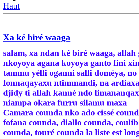
Haut
Xa ké biré waaga
salam, xa ndan ké biré waaga, allah
nkoyoya agana koyoya ganto fini xi
tammu yélli oganni salli doméya, no
fonnaqayaxu ntimmandi, na ardiax
djidy ti allah kanné ndo limananqax
niampa okara furru silamu maxa
Camara counda nko ado cissé cound
fofana counda, diallo counda, coulib
counda, touré counda la liste est lo