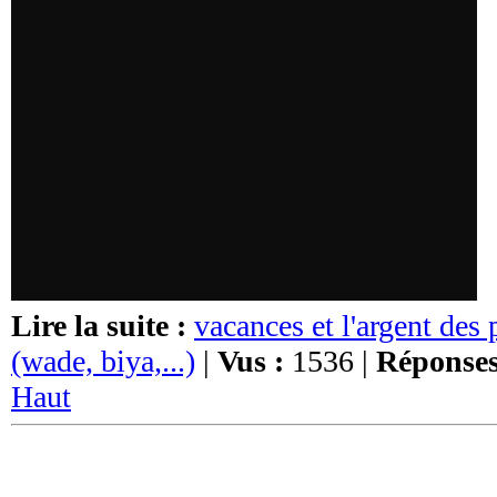
Lire la suite :
vacances et l'argent des 
(wade, biya,...)
|
Vus :
1536 |
Réponses
Haut