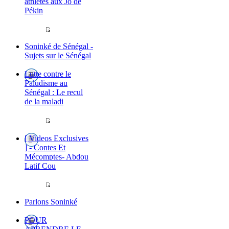
athlètes aux Jo de
Pékin
Soninké de Sénégal -
Sujets sur le Sénégal
Lutte contre le
Paludisme au
Sénégal : Le recul
de la maladi
[ Videos Exclusives
] - Contes Et
Mécomptes- Abdou
Latif Cou
Parlons Soninké
POUR