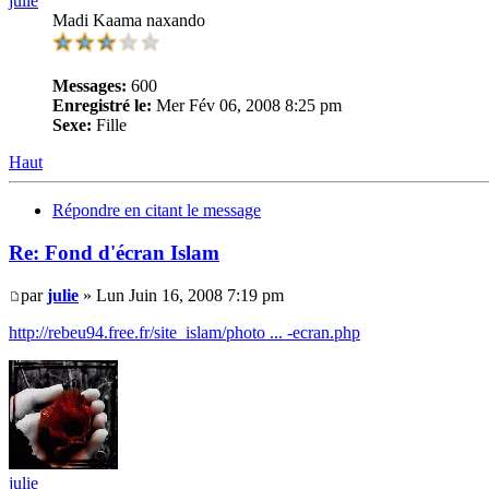
julie
Madi Kaama naxando
Messages:
600
Enregistré le:
Mer Fév 06, 2008 8:25 pm
Sexe:
Fille
Haut
Répondre en citant le message
Re: Fond d'écran Islam
par
julie
» Lun Juin 16, 2008 7:19 pm
http://rebeu94.free.fr/site_islam/photo ... -ecran.php
julie