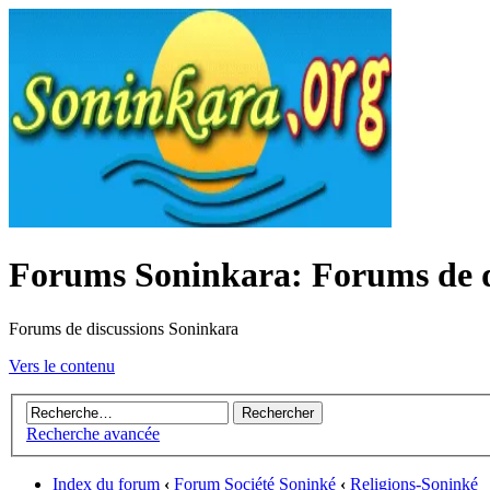
Forums Soninkara: Forums de d
Forums de discussions Soninkara
Vers le contenu
Recherche avancée
Index du forum
‹
Forum Société Soninké
‹
Religions-Soninké