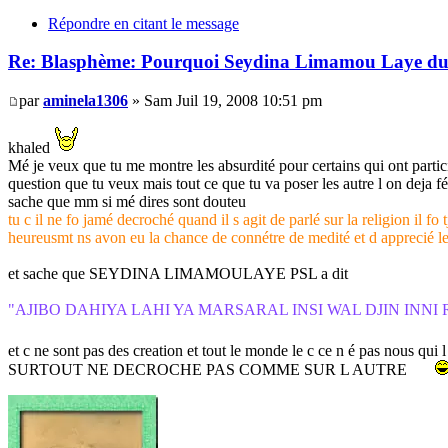
Répondre en citant le message
Re: Blasphème: Pourquoi Seydina Limamou Laye du 
par
aminela1306
» Sam Juil 19, 2008 10:51 pm
khaled
Mé je veux que tu me montre les absurdité pour certains qui ont partic
question que tu veux mais tout ce que tu va poser les autre l on deja f
sache que mm si mé dires sont douteu
tu c il ne fo jamé decroché quand il s agit de parlé sur la religion il 
heureusmt ns avon eu la chance de connétre de medité et 
et sache que SEYDINA LIMAMOULAYE PSL a dit
"AJIBO DAHIYA LAHI YA MARSARAL INSI WAL DJIN INN
et c ne sont pas des creation et tout le monde le c ce n é pas nous qui 
SURTOUT NE DECROCHE PAS COMME SUR L AUTRE