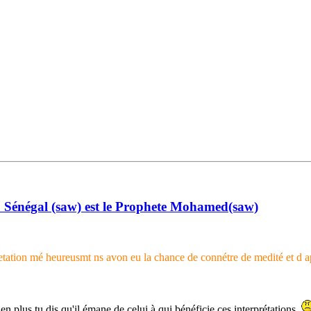
Sénégal (saw) est le Prophete Mohamed(saw)
terpretation mé heureusmt ns avon eu la chance de connétre de medit
 en plus tu dis qu'il émane de celui à qui bénéficie ces interprétations.