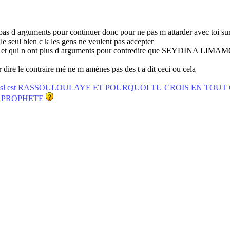
pas d arguments pour continuer donc pour ne pas m attarder avec toi sur c
s le seul blen c k les gens ne veulent pas accepter
la peine et qui n ont plus d arguments pour contredire que SE
ire le contraire mé ne m aménes pas des t a dit ceci ou cela
MAD psl est RASSOULOULAYE ET POURQUOI TU CROIS EN TOUT
LE PROPHETE