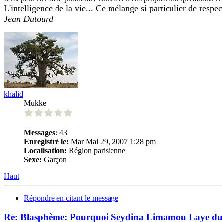
L'intelligence de la vie... Ce mélange si particulier de respe
Jean Dutourd
khalid
Mukke
Messages:
43
Enregistré le:
Mar Mai 29, 2007 1:28 pm
Localisation:
Région parisienne
Sexe:
Garçon
Haut
Répondre en citant le message
Re: Blasphème: Pourquoi Seydina Limamou Laye du 