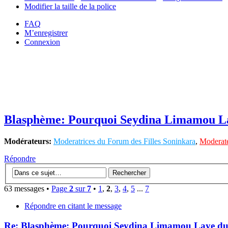
Modifier la taille de la police
FAQ
M’enregistrer
Connexion
Blasphème: Pourquoi Seydina Limamou La
Modérateurs:
Moderatrices du Forum des Filles Soninkara
,
Moderate
Répondre
63 messages •
Page
2
sur
7
•
1
,
2
,
3
,
4
,
5
...
7
Répondre en citant le message
Re: Blasphème: Pourquoi Seydina Limamou Laye du 