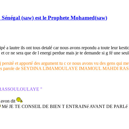
Sénégal (saw) est le Prophete Mohamed(saw)
ipé a lautre ils ont tous detalé car nous avons repondu a toute leur kes
é et ce ne sera que de l energi perdue mais je te demande si g fé une seu
fo tj persité et apporté des argument tu c ce nous avons vu des gens qui me
d apprecié les parole de SEYDINA LIMAMOULAYE IMAMOUL MAHD
I RASSOULOULAYE "
l avon dit
Mé JE TE CONSEIL DE BIEN T ENTRAINé AVANT DE PAR