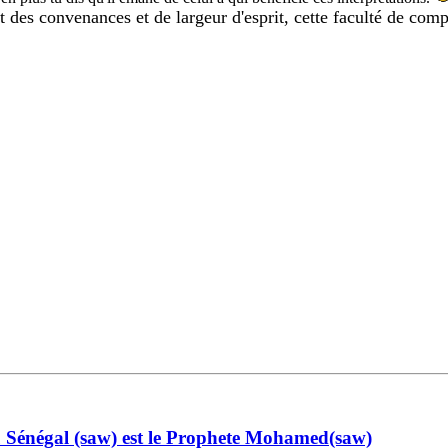
ct des convenances et de largeur d'esprit, cette faculté de com
Sénégal (saw) est le Prophete Mohamed(saw)