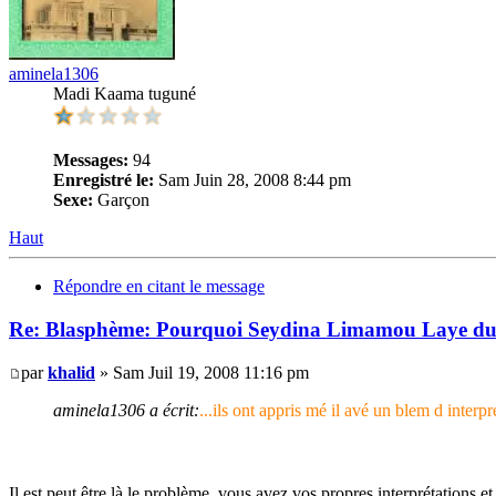
aminela1306
Madi Kaama tuguné
Messages:
94
Enregistré le:
Sam Juin 28, 2008 8:44 pm
Sexe:
Garçon
Haut
Répondre en citant le message
Re: Blasphème: Pourquoi Seydina Limamou Laye du 
par
khalid
» Sam Juil 19, 2008 11:16 pm
aminela1306 a écrit:
...ils ont appris mé il avé un blem d in
Il est peut être là le problème, vous avez vos propres interprétations et