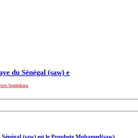
ye du Sénégal (saw) e
urs Soninkara
Sénégal (saw) est le Prophete Mohamed(saw)