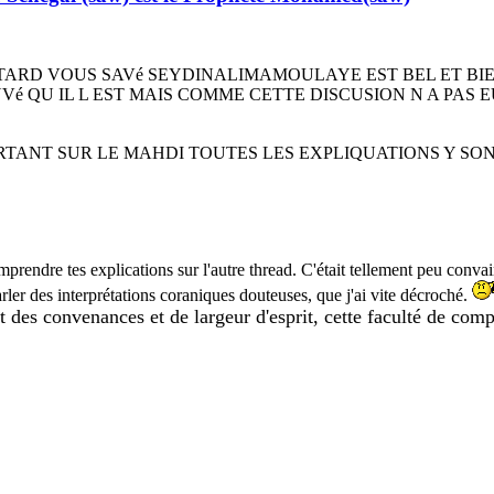
 TARD VOUS SAVé SEYDINALIMAMOULAYE EST BEL ET BI
UVé QU IL L EST MAIS COMME CETTE DISCUSION N A PAS EU
PORTANT SUR LE MAHDI TOUTES LES EXPLIQUATIONS Y SO
comprendre tes explications sur l'autre thread. C'était tellement peu conv
parler des interprétations coraniques douteuses, que j'ai vite décroché.
ct des convenances et de largeur d'esprit, cette faculté de com