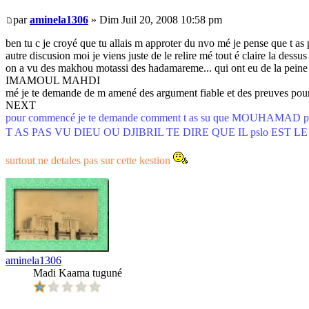
par
aminela1306
» Dim Juil 20, 2008 10:58 pm
ben tu c je croyé que tu allais m approter du nvo mé je pense que t as 
autre discusion moi je viens juste de le relire mé tout é claire la dessu
on a vu des makhou motassi des hadamareme... qui ont eu de 
IMAMOUL MAHDI
mé je te demande de m amené des argument fiable et des preuves pour d
NEXT
pour commencé je te demande comment t as su que MOUHA
T AS PAS VU DIEU OU DJIBRIL TE DIRE QUE IL pslo EST 
surtout ne detales pas sur cette kestion
aminela1306
Madi Kaama tuguné