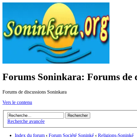
Forums Soninkara: Forums de d
Forums de discussions Soninkara
Vers le contenu
Recherche avancée
Index du forum
‹
Forum Société Soninké
‹
Religions-Soninké