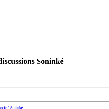
iscussions Soninké
Société Soninké