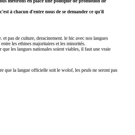
 nous mettrons en place une politqiue de promotion de
 c'est à chacun d'entre nous de se demander ce qu'il
e. et pas de culture, deracinement. le hic avec nos langues
tre les ethines majoritaires et les minorités.
 que les langues nationales soient viables, il faut une vraie
e que la langue officielle soit le wolof, les peuls ne seront pas