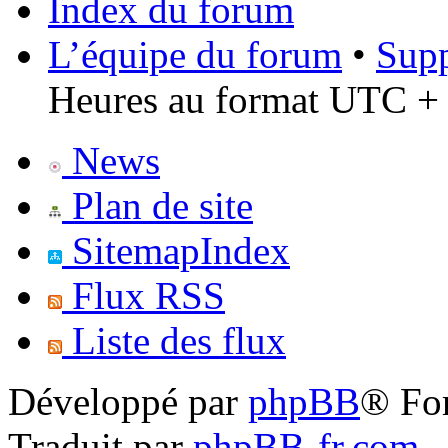
Index du forum
L’équipe du forum
•
Supp
Heures au format UTC + 
News
Plan de site
SitemapIndex
Flux RSS
Liste des flux
Développé par
phpBB
® Fo
Traduit par
phpBB-fr.com