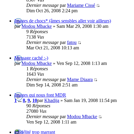
Dernier message
par
Mariame Cissé
Dim Oct 26, 2008 2:24 pm
Images de chocs* (âmes sensbles aller voir ailleurs)
par
Modou Mbacke
» Sam Mar 29, 2008 1:30 am
9
Réponses
7138
Vus
Dernier message
par
fatou
Mar Oct 21, 2008 10:13 am
Message caché :-)
par
Modou Mbacke
» Ven Sep 12, 2008 1:13 am
1
Réponses
1643
Vus
Dernier message
par
Mame Diaara
Dim Sep 14, 2008 2:51 am
Images qui nous font MDR
1
...
8
,
9
,
10
par
Khadija
» Sam Jan 19, 2008 11:54 pm
90
Réponses
27080
Vus
Dernier message
par
Modou Mbacke
Ven Sep 12, 2008 1:11 am
infidélité trop marrant