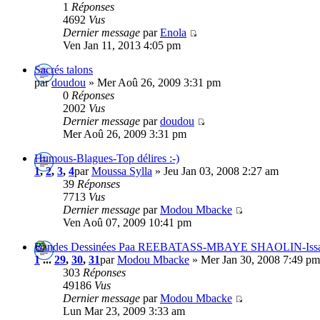
1
Réponses
4692
Vus
Dernier message
par
Enola
Ven Jan 11, 2013 4:05 pm
Sacrés talons
par
doudou
» Mer Aoû 26, 2009 3:31 pm
0
Réponses
2002
Vus
Dernier message
par
doudou
Mer Aoû 26, 2009 3:31 pm
Humous-Blagues-Top délires :-)
1
,
2
,
3
,
4
par
Moussa Sylla
» Jeu Jan 03, 2008 2:27 am
39
Réponses
7713
Vus
Dernier message
par
Modou Mbacke
Ven Aoû 07, 2009 10:41 pm
Bandes Dessinées Paa REEBATASS-MBAYE SHAOLIN-Issa 
1
...
29
,
30
,
31
par
Modou Mbacke
» Mer Jan 30, 2008 7:49 pm
303
Réponses
49186
Vus
Dernier message
par
Modou Mbacke
Lun Mar 23, 2009 3:33 am