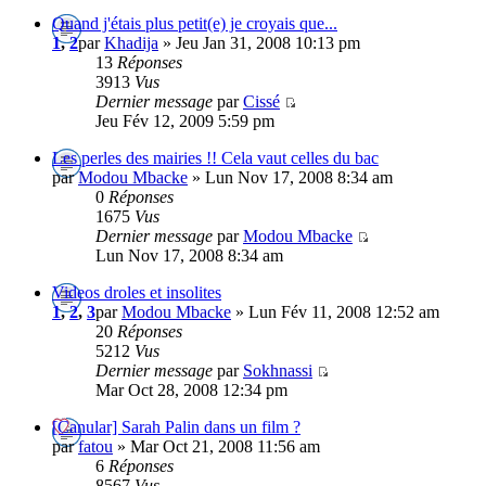
Quand j'étais plus petit(e) je croyais que...
1
,
2
par
Khadija
» Jeu Jan 31, 2008 10:13 pm
13
Réponses
3913
Vus
Dernier message
par
Cissé
Jeu Fév 12, 2009 5:59 pm
Les perles des mairies !! Cela vaut celles du bac
par
Modou Mbacke
» Lun Nov 17, 2008 8:34 am
0
Réponses
1675
Vus
Dernier message
par
Modou Mbacke
Lun Nov 17, 2008 8:34 am
Videos droles et insolites
1
,
2
,
3
par
Modou Mbacke
» Lun Fév 11, 2008 12:52 am
20
Réponses
5212
Vus
Dernier message
par
Sokhnassi
Mar Oct 28, 2008 12:34 pm
[Canular] Sarah Palin dans un film ?
par
fatou
» Mar Oct 21, 2008 11:56 am
6
Réponses
8567
Vus