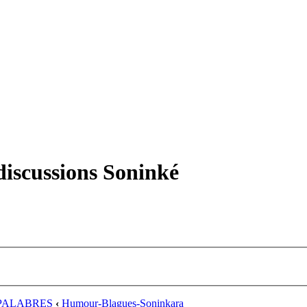
iscussions Soninké
PALABRES
‹
Humour-Blagues-Soninkara