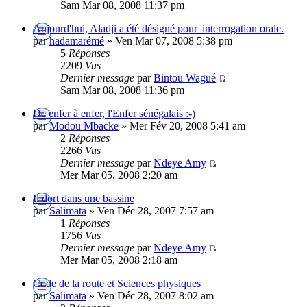
Sam Mar 08, 2008 11:37 pm
Aujourd'hui, Aladji a été désigné pour 'interrogation orale.
par
hadamarémé
» Ven Mar 07, 2008 5:38 pm
5
Réponses
2209
Vus
Dernier message
par
Bintou Wagué
Sam Mar 08, 2008 11:36 pm
De enfer à enfer, l'Enfer sénégalais :-)
par
Modou Mbacke
» Mer Fév 20, 2008 5:41 am
2
Réponses
2266
Vus
Dernier message
par
Ndeye Amy
Mer Mar 05, 2008 2:20 am
Il dort dans une bassine
par
Salimata
» Ven Déc 28, 2007 7:57 am
1
Réponses
1756
Vus
Dernier message
par
Ndeye Amy
Mer Mar 05, 2008 2:18 am
Code de la route et Sciences physiques
par
Salimata
» Ven Déc 28, 2007 8:02 am