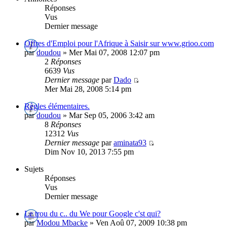
Réponses
Vus
Dernier message
Offres d'Emploi pour l'Afrique à Saisir sur www.grioo.com
par
doudou
» Mer Mai 07, 2008 12:07 pm
2
Réponses
6639
Vus
Dernier message
par
Dado
Mer Mai 28, 2008 5:14 pm
Règles élémentaires.
par
doudou
» Mar Sep 05, 2006 3:42 am
8
Réponses
12312
Vus
Dernier message
par
aminata93
Dim Nov 10, 2013 7:55 pm
Sujets
Réponses
Vus
Dernier message
Le trou du c.. du We pour Google c'st qui?
par
Modou Mbacke
» Ven Aoû 07, 2009 10:38 pm