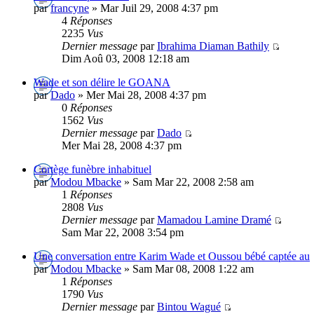
par
francyne
» Mar Juil 29, 2008 4:37 pm
4
Réponses
2235
Vus
Dernier message
par
Ibrahima Diaman Bathily
Dim Aoû 03, 2008 12:18 am
Wade et son délire le GOANA
par
Dado
» Mer Mai 28, 2008 4:37 pm
0
Réponses
1562
Vus
Dernier message
par
Dado
Mer Mai 28, 2008 4:37 pm
Cortège funèbre inhabituel
par
Modou Mbacke
» Sam Mar 22, 2008 2:58 am
1
Réponses
2808
Vus
Dernier message
par
Mamadou Lamine Dramé
Sam Mar 22, 2008 3:54 pm
Une conversation entre Karim Wade et Oussou bébé captée au
par
Modou Mbacke
» Sam Mar 08, 2008 1:22 am
1
Réponses
1790
Vus
Dernier message
par
Bintou Wagué