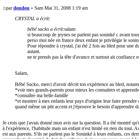
par
doudou
» Sam Mai 31, 2008 1:19 am
CRYSTAL a écrit:
bébé sacko a écrit:
salam
si beaucoup de jeynes ne parlent pas soninké c avant tous 
perso moi née en france deux enfant je privilégie le sonink
Pour répondre à crystal, j'ai été 2 fois au bled pour une d
autant.
ne te prends pas la tête d'avance et surtout ait confiance e
Salam,
Bébé Sacko, merci d'avoir décrit ton expérience au bled, notamme
*voir mes grands-parents pour mieux les connaitres et apprendr
*connaître ma belle-famille
*et montrer à mes enfants leur pays d'origine leur faire prendr
quand même un ptit accent et j'éprouve le besoin d'apprendre da
Je crois que j'avais donné mon avis sur la question. Il a été montré 
à l'expérience, l'habitude mais un enfant n'est limité en rien du tout.
est aux parents. S'ils ne parlent pas le Soninké à leurs enfants, ces d