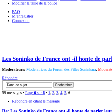
Modifier la taille de la police
FAQ
M’enregistrer
Connexion
Les Soninko de France ont -il honte de par
Modérateurs:
Moderatrices du Forum des Filles Soninkara
,
Moderate
Répondre
59 messages •
Page
6
sur
6
•
1
,
2
,
3
,
4
,
5
,
6
Répondre en citant le message
Re: Les Soninko de France ont -il honte de parler le