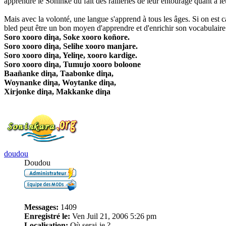
apprendre le Soninké du fait des railleries de leur entourage quant à 
Mais avec la volonté, une langue s'apprend à tous les âges. Si on est 
bled peut être un bon moyen d'apprendre et d'enrichir son vocabulaire
Soro xooro diηa, Soke xooro koñore.
Soro xooro diηa, Selihe xooro manjare.
Soro xooro diηa, Yeliηe, xooro kardige.
Soro xooro diηa, Tumujo xooro boloone
Baañanke diηa, Taabonke diηa,
Woynanke diηa, Woytanke diηa,
Xirjonke diηa, Makkanke diηa
doudou
Doudou
Messages:
1409
Enregistré le:
Ven Juil 21, 2006 5:26 pm
Localisation:
Où serai-je ?...