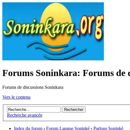
Forums Soninkara: Forums de d
Forums de discussions Soninkara
Vers le contenu
Recherche avancée
Index du forum
‹
Forum Langue Soninké
‹
Parlons Soninké