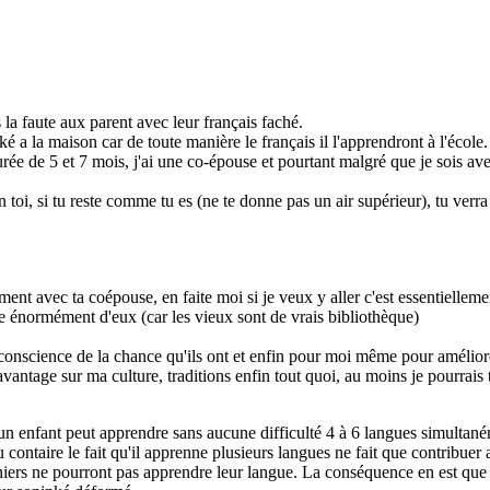
la faute aux parent avec leur français faché.
é a la maison car de toute manière le français il l'apprendront à l'école.
urée de 5 et 7 mois, j'ai une co-épouse et pourtant malgré que je sois ave
n toi, si tu reste comme tu es (ne te donne pas un air supérieur), tu verra
nt avec ta coépouse, en faite moi si je veux y aller c'est essentiellem
e énormément d'eux (car les vieux sont de vrais bibliothèque)
e conscience de la chance qu'ils ont et enfin pour moi même pour amélior
vantage sur ma culture, traditions enfin tout quoi, au moins je pourra
qu'un enfant peut apprendre sans aucune difficulté 4 à 6 langues simult
 Au contaire le fait qu'il apprenne plusieurs langues ne fait que contrib
erniers ne pourront pas apprendre leur langue. La conséquence en est que 