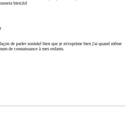
passera bien;lol
r
a façon de parler soninké bien que je m'exprime bien j'ai quand même
nimum de connaissance à mes enfants.