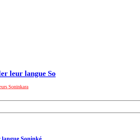
ler leur langue So
urs Soninkara
ur langue Soninké