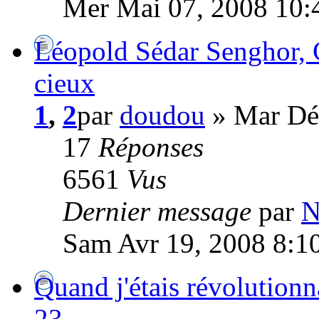
Mer Mai 07, 2008 10:
Léopold Sédar Senghor, 
cieux
1
,
2
par
doudou
» Mar Dé
17
Réponses
6561
Vus
Dernier message
par
N
Sam Avr 19, 2008 8:1
Quand j'étais révolutionn
23