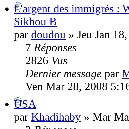
L'argent des immigrés : W
Sikhou B
par
doudou
» Jeu Jan 18
7
Réponses
2826
Vus
Dernier message
par
M
Ven Mar 28, 2008 5:1
USA
par
Khadihaby
» Mar Mar