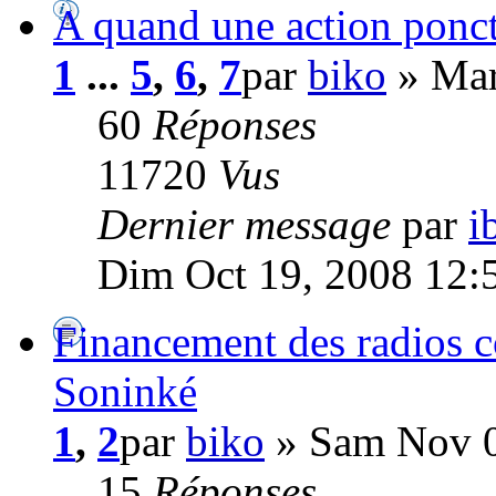
A quand une action ponct
1
...
5
,
6
,
7
par
biko
» Mar
60
Réponses
11720
Vus
Dernier message
par
i
Dim Oct 19, 2008 12:
Financement des radios 
Soninké
1
,
2
par
biko
» Sam Nov 0
15
Réponses