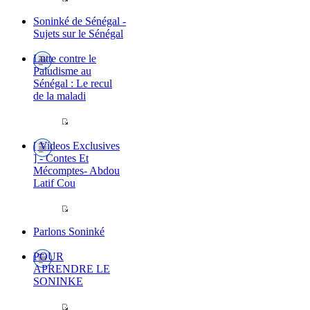
Soninké de Sénégal -
Sujets sur le Sénégal
Lutte contre le
Paludisme au
Sénégal : Le recul
de la maladi
[ Videos Exclusives
] - Contes Et
Mécomptes- Abdou
Latif Cou
Parlons Soninké
POUR
APRENDRE LE
SONINKE