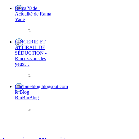
Rama Yade -
Actualité de Rama
Yade
LINGERIE ET
ATTIRAIL DE
SÉDUCTION -
Rincez-vous les
yeux…
binebineblog.blogspot.com
le Blog
BinBinBlog