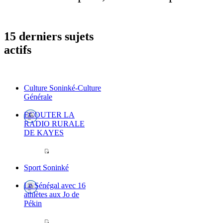
15 derniers sujets
actifs
Culture Soninké-Culture
Générale
ECOUTER LA
RADIO RURALE
DE KAYES
Sport Soninké
Le Sénégal avec 16
athlètes aux Jo de
Pékin