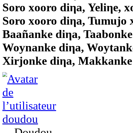
Soro xooro diηa, Yeliηe, x
Soro xooro diηa, Tumujo 
Baañanke diηa, Taabonke
Woynanke diηa, Woytanke
Xirjonke diηa, Makkanke
doudou
Doudou