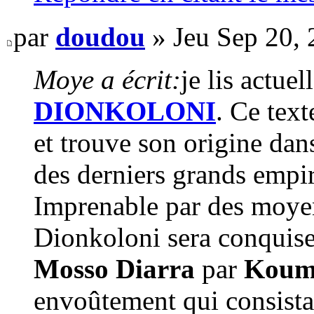
par
doudou
» Jeu Sep 20,
Moye a écrit:
je lis actue
DIONKOLONI
. Ce text
et trouve son origine dans
des derniers grands empir
Imprenable par des moyens
Dionkoloni sera conquis
Mosso Diarra
par
Koum
envoûtement qui consistait