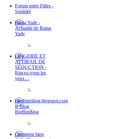
Forum entre Filles -
Soninké
Rama Yade -
Actualité de Rama
Yade
LINGERIE ET
ATTIRAIL DE
SÉDUCTION -
Rincez-vous les
yeux…
binebineblog.blogspot.com
le Blog
BinBinBlog
Comment bien