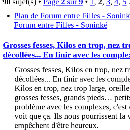
90
sujet(s) •
Page
2
sur
9
•
1
,
2
,
3
,
4
,
5
.
Plan de Forum entre Filles - Sonin
Forum entre Filles - Soninké
Grosses fesses, Kilos en trop, nez tr
décollées... En finir avec les comple
Grosses fesses, Kilos en trop, nez tr
décollées... En finir avec les compl
Kilos en trop, nez trop large, oreill
grosses fesses, grands pieds… petit
problème avec les complexes, c'est 
voit que ça. Ils nous pourrissent la 
empêchent d'être heureux.