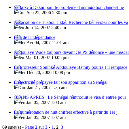
Sarkozy à Dakar pour le probleme d'immigration clandestine
le Lun Sep 25, 2006 5:30 pm
Association de Tuabou Jikké: Recherche bénévoles pour les va
le Jeu Juin 14, 2007 2:40 am
Fête de l'indépendance
le Mer Avr 04, 2007 11:01 am
Abdoulaye Wade toujours devant : le PS dénonce « une masca
le Jeu Mar 01, 2007 10:05 pm
Le Professeur Soninké Abdoulaye Bathily pourra-t-il remplace
le Mer Déc 20, 2006 10:08 pm
L’électricité prépayée fait son apparition au Sénégal
le Dim Jan 21, 2007 1:35 am
10 ANS APRES : Le Sénégal réintroduit le visa d’entrée pour
le Ven Jan 05, 2007 1:03 am
La numérotation de huit chiffres effective à partir du 1er j
le Ven Jan 05, 2007 1:07 am
69
sujet(s) •
Page
2
sur
3
•
1
,
2
,
3