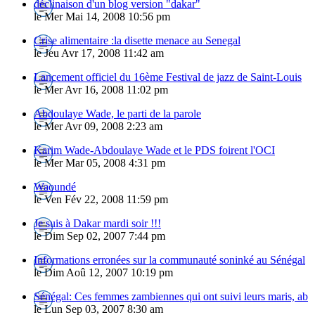
déclinaison d'un blog version "dakar"
le Mer Mai 14, 2008 10:56 pm
Crise alimentaire :la disette menace au Senegal
le Jeu Avr 17, 2008 11:42 am
Lancement officiel du 16ème Festival de jazz de Saint-Louis
le Mer Avr 16, 2008 11:02 pm
Abdoulaye Wade, le parti de la parole
le Mer Avr 09, 2008 2:23 am
Karim Wade-Abdoulaye Wade et le PDS foirent l'OCI
le Mer Mar 05, 2008 4:31 pm
Waoundé
le Ven Fév 22, 2008 11:59 pm
Je suis à Dakar mardi soir !!!
le Dim Sep 02, 2007 7:44 pm
Informations erronées sur la communauté soninké au Sénégal
le Dim Aoû 12, 2007 10:19 pm
Sénégal: Ces femmes zambiennes qui ont suivi leurs maris, ab
le Lun Sep 03, 2007 8:30 am