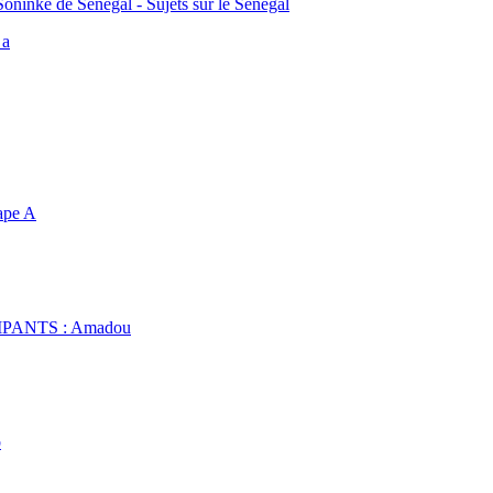
Soninké de Sénégal - Sujets sur le Sénégal
 a
ape A
PANTS : Amadou
b