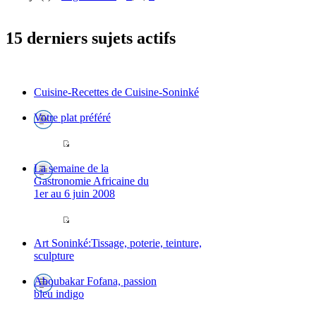
15 derniers sujets actifs
Cuisine-Recettes de Cuisine-Soninké
Votre plat préféré
La semaine de la
Gastronomie Africaine du
1er au 6 juin 2008
Art Soninké:Tissage, poterie, teinture,
sculpture
Aboubakar Fofana, passion
bleu indigo