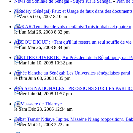
News de Soninké de Sénégal - Sujets sur le Sénégal
»
Plan de 
Moudéry (Sénégal):Faux et Usage de faux dans des documents
le Ven Oct 05, 2007 8:10 am
DAKAR-Tentative de vols d'enfants: Trois toubabs et quatre n
le Lun Mai 26, 2008 8:32 pm
ABDOU DIOUF : «Tant qu'il lui restera un seul souffle de vie
le Lun Mai 26, 2008 8:34 pm
[ LETTRE OUVERTE ] Au Président de la République, par P
le Mar Juin 10, 2008 10:32 pm
Année blanche au Sénégal: Les Universites sénégalaises paral
le Dim Juin 08, 2008 6:35 pm
ASSISES NATIONALES - PRESSIONS SUR LES PARTICI
le Mer Juin 04, 2008 11:57 pm
Le Massacre de Thiaroye
le Sam Déc 23, 2006 12:34 am
Débat-Tamsir Ndiaye Jupiter, Massène Niang (opposition), Ba
le Mer Mai 21, 2008 2:22 am