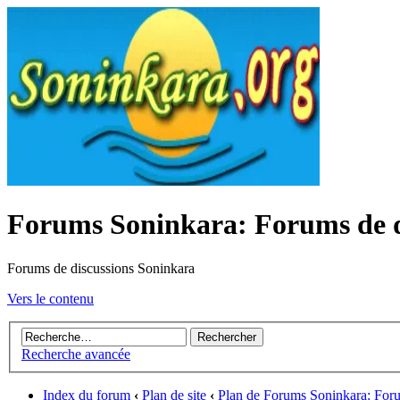
Forums Soninkara: Forums de d
Forums de discussions Soninkara
Vers le contenu
Recherche avancée
Index du forum
‹
Plan de site
‹
Plan de Forums Soninkara: Foru