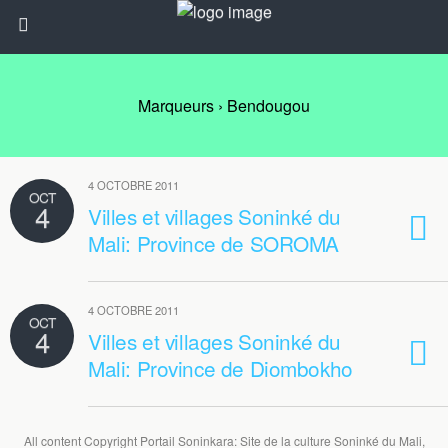
Marqueurs › Bendougou
4 OCTOBRE 2011
OCT
4
Villes et villages Soninké du
Mali: Province de SOROMA
4 OCTOBRE 2011
OCT
4
Villes et villages Soninké du
Mali: Province de Diombokho
All content Copyright Portail Soninkara: Site de la culture Soninké du Mali,