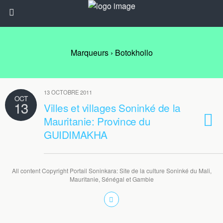
Marqueurs › Botokhollo
13 OCTOBRE 2011
OCT
13
Villes et villages Soninké de la
Mauritanie: Province du
GUIDIMAKHA
All content Copyright Portail Soninkara: Site de la culture Soninké du Mali,
Mauritanie, Sénégal et Gambie