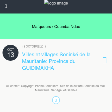
Marqueurs › Coumba Ndao
13 OCTOBRE 2011
OCT
13
Villes et villages Soninké de la
Mauritanie: Province du
GUIDIMAKHA
All content Copyright Portail Soninkara: Site de la culture Soninké du Mali,
Mauritanie, Sénégal et Gambie