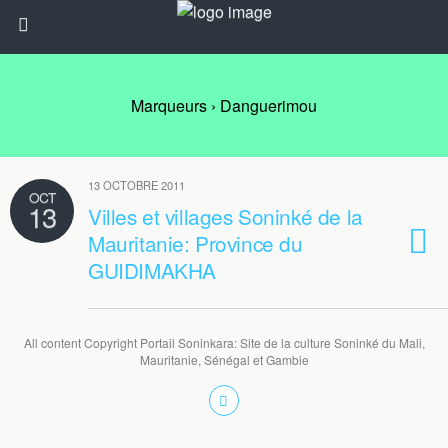
Marqueurs › Danguerimou
13 OCTOBRE 2011
OCT
13
Villes et villages Soninké de la
Mauritanie: Province du
GUIDIMAKHA
All content Copyright Portail Soninkara: Site de la culture Soninké du Mali,
Mauritanie, Sénégal et Gambie