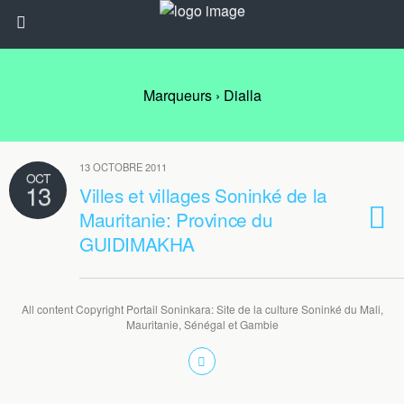
Marqueurs › Dialla
13 OCTOBRE 2011
OCT
13
Villes et villages Soninké de la
Mauritanie: Province du
GUIDIMAKHA
All content Copyright Portail Soninkara: Site de la culture Soninké du Mali,
Mauritanie, Sénégal et Gambie