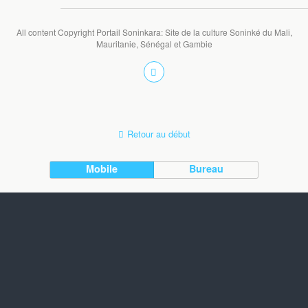
All content Copyright Portail Soninkara: Site de la culture Soninké du Mali,
Mauritanie, Sénégal et Gambie
Retour au début
Mobile
Bureau