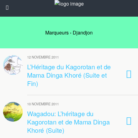
Marqueurs › Djandjon
12 NOVEMBRE 2011
L’Héritage du Kagorotan et de
Mama Dinga Khoré (Suite et
Fin)
10 NOVEMBRE 2011
Wagadou: L’héritage du
Kagorotan et de Mama Dinga
Khoré (Suite)