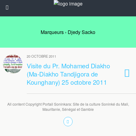
Marqueurs › Djedy Sacko
20 OCTOBRE 2011
Visite du Pr. Mohamed Diakho
(Ma-Diakho Tandjigora de
Kounghany) 25 octobre 2011
All content Copyright Portail Soninkara: Site de la culture Soninké du Mali,
Mauritanie, Sénégal et Gambie