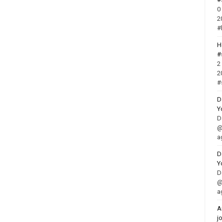
0
2
#
H
#
2
2
#
D
Y
D
@
a
D
Y
D
@
a
A
j