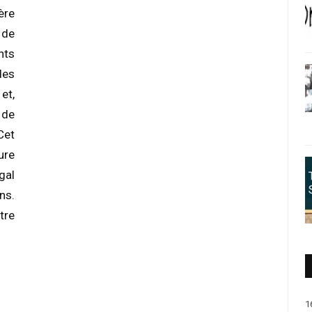
ère
 de
nts
des
et,
 de
Cet
ure
gal
ns.
tre
1