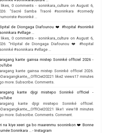
 likes, 0 comments - soninkara_culture on August 6,
026: "Sacré Samba Traoré #soninkara #comedy
humoriste #soninké ...
ôpital de Diongaga Diafounou ❤️‍ #hopital #soninké
soninkara #village ...
 likes, 0 comments - soninkara_culture on August 6,
026: "Hôpital de Diongaga Diafounou ❤️‍ #hopital
soninké #soninkara #village ...
aragang kante gainsa mistep Soninké offIciel 2026 -
ouTube
aragang kante gainsa mistep Soninké offIciel 2026.
Daragangkante__OffICieI20221 like2 views17 minutes
go more. Subscribe. Comments.
aragang kante djigi misitepo Soninké offIciel -
ouTube
aragang kante djigi misitepo Soninké offIciel.
Daragangkante__OffICieI20221 like1 view18 minutes
go more. Subscribe. Comments. Comment.
ri na kiye xeeri ga bo maarenmu sooninkon ❤️‍ Bonne
ournée Soninkara ... - Instagram