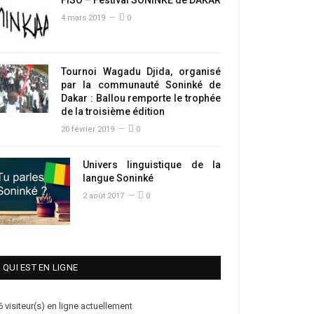
4 mars 2019
0
Tournoi Wagadu Djida, organisé
par la communauté Soninké de
Dakar : Ballou remporte le trophée
de la troisième édition
20 février 2019
0
Univers linguistique de la
langue Soninké
2 août 2017
0
QUI EST EN LIGNE
6 visiteur(s) en ligne actuellement