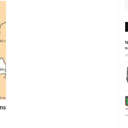
N
n
30
ans