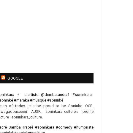
GOOGLE
oninkara ‍♂️ L'artiste @dembatandia1 #soninkara
soninké #maraka #musque #soninké
outh of today, let's be proud to be Soninke. OCR.
wagadouxeeeri AJSF. soninkara_culture's profile
icture · soninkara_culture.
acré Samba Traoré #soninkara #comedy #humoriste
soninké #soninkaraculture ...