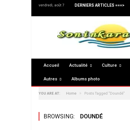
DERNIERS ARTICLES ===>
vendredi, août 7
Accueil
Actualité
Culture
Autres
Albums photo
»
Home
Posts Tagged "Doundé"
YOU ARE AT:
BROWSING:
DOUNDÉ