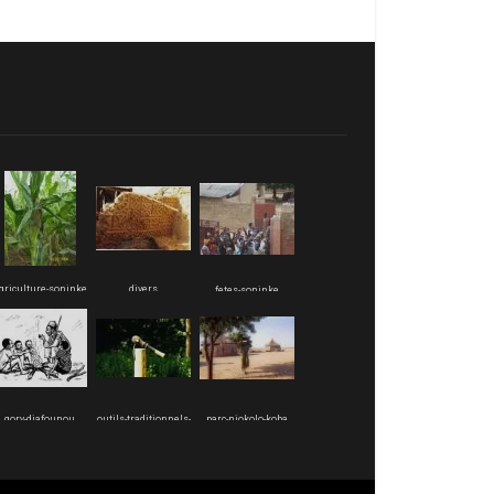
griculture-soninke
divers
fetes-soninke
gory-diafounou
outils-traditionnels-
parc-niokolo-koba
soninke