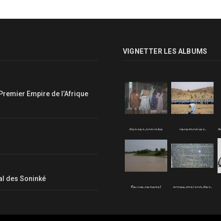
VIGNETTER LES ALBUMS
Premier Empire de l’Afrique
a
danses-soninke
ceremonies-
soninke
nal des Soninké
fleuve-senegal
goree-maison-des-
esclaves