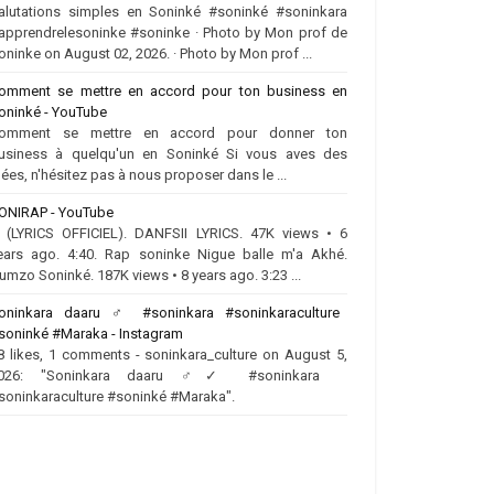
alutations simples en Soninké #soninké #soninkara
apprendrelesoninke #soninke · Photo by Mon prof de
oninke on August 02, 2026. · Photo by Mon prof ...
omment se mettre en accord pour ton business en
oninké - YouTube
omment se mettre en accord pour donner ton
usiness à quelqu'un en Soninké Si vous aves des
dées, n'hésitez pas à nous proposer dans le ...
ONIRAP - YouTube
.. (LYRICS OFFICIEL). DANFSII LYRICS. 47K views • 6
ears ago. 4:40. Rap soninke Nigue balle m'a Akhé.
umzo Soninké. 187K views • 8 years ago. 3:23 ...
oninkara daaru ‍♂️ #soninkara #soninkaraculture
soninké #Maraka - Instagram
8 likes, 1 comments - soninkara_culture on August 5,
026: "Soninkara daaru ‍♂️✓ #soninkara
soninkaraculture #soninké #Maraka".