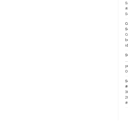
S
#
S
C
S
C
b
i
S
.
y
O
S
#
3
2
#