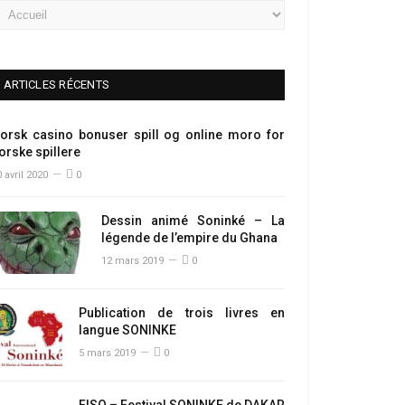
ARTICLES RÉCENTS
orsk casino bonuser spill og online moro for
orske spillere
 avril 2020
0
Dessin animé Soninké – La
légende de l’empire du Ghana
12 mars 2019
0
Publication de trois livres en
langue SONINKE
5 mars 2019
0
FISO – Festival SONINKE de DAKAR