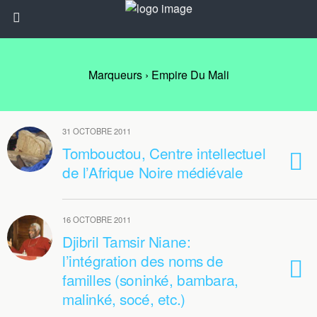
Marqueurs › Empire Du Mali
31 OCTOBRE 2011
Tombouctou, Centre intellectuel
de l’Afrique Noire médiévale
16 OCTOBRE 2011
Djibril Tamsir Niane:
l’intégration des noms de
familles (soninké, bambara,
malinké, socé, etc.)