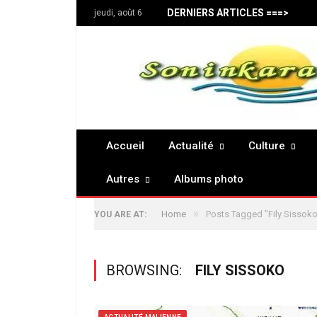
DERNIERS ARTICLES ===>
jeudi, août 6
Accueil
Actualité
Culture
Autres
Albums photo
»
Home
Posts Tagged "Fily Sissoko
YOU ARE AT:
BROWSING:
FILY SISSOKO