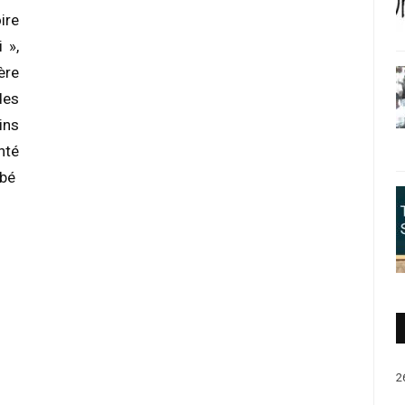
ire
 »,
ère
des
ins
nté
ébé
2