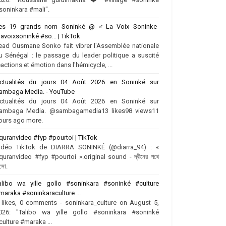
soninkara #mali".
es 19 grands nom Soninké @ ‍♂️La Voix Soninke
lavoixsoninké #so... | TikTok
ead Ousmane Sonko fait vibrer l'Assemblée nationale
u Sénégal : le passage du leader politique a suscité
éactions et émotion dans l'hémicycle, ...
ctualités du jours 04 Août 2026 en Soninké sur
ambaga Media. - YouTube
ctualités du jours 04 Août 2026 en Soninké sur
ambaga Media. @sambagamedia13 likes98 views11
ours ago more.
quranvideo #fyp #pourtoi | TikTok
idéo TikTok de DIARRA SONINKÉ (@diarra_94) : «
quranvideo #fyp #pourtoi ».original sound - দ্বীনের পথে
সো.
alibo wa yille gollo #soninkara #soninké #culture
maraka #soninkaraculture ...
 likes, 0 comments - soninkara_culture on August 5,
026: "Talibo wa yille gollo #soninkara #soninké
culture #maraka ...