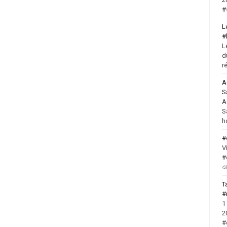
#
L
#
L
d
r
A
S
A
S
h
#
V
#
এ
T
#
1
2
#