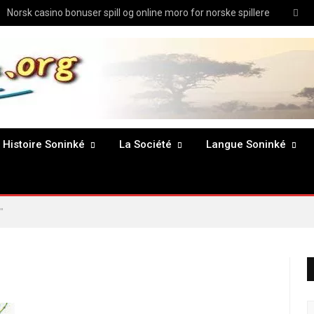
Twit
Norsk casino bonuser spill og online moro for norske spillere
Histoire Soninké
La Société
Langue Soninké
"