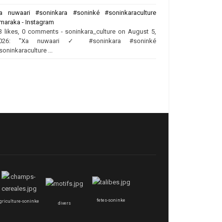
a nuwaari #soninkara #soninké #soninkaraculture
maraka - Instagram
3 likes, 0 comments - soninkara_culture on August 5,
026: "Xa nuwaari ✓ #soninkara #soninké
soninkaraculture ...
fetes-soninke
griculture-soninke
divers