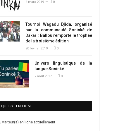
4 mars 2019
0
Tournoi Wagadu Djida, organisé
par la communauté Soninké de
Dakar : Ballou remporte le trophée
de la troisième édition
20 février 2019
0
Univers linguistique de la
langue Soninké
2 août 2017
0
QUI EST EN LIGNE
6 visiteur(s) en ligne actuellement