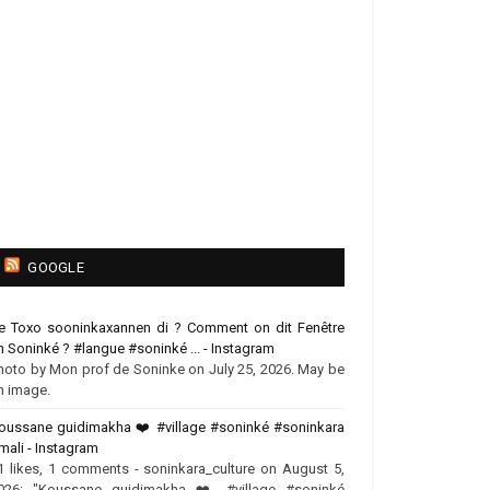
GOOGLE
e Toxo sooninkaxannen di ? Comment on dit Fenêtre
n Soninké ? #langue #soninké ... - Instagram
hoto by Mon prof de Soninke on July 25, 2026. May be
n image.
oussane guidimakha ❤️‍ #village #soninké #soninkara
mali - Instagram
1 likes, 1 comments - soninkara_culture on August 5,
026: "Koussane guidimakha ❤️‍ #village #soninké