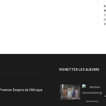
X
#
1
2
#
VIGNETTER LES ALBUMS
Premier Empire de l’Afrique
a
ceremonies-