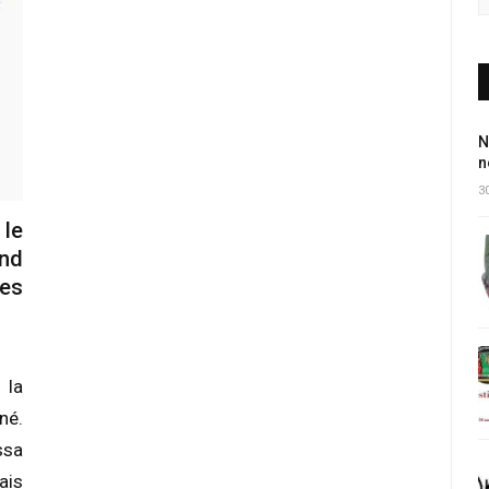
N
n
30
 le
nd
des
 la
né.
ssa
ais