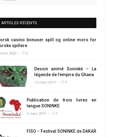
ARTICLES RÉCENTS
orsk casino bonuser spill og online moro for
orske spillere
 avril 2020
0
Dessin animé Soninké – La
légende de l’empire du Ghana
12 mars 2019
0
Publication de trois livres en
langue SONINKE
5 mars 2019
0
FISO – Festival SONINKE de DAKAR