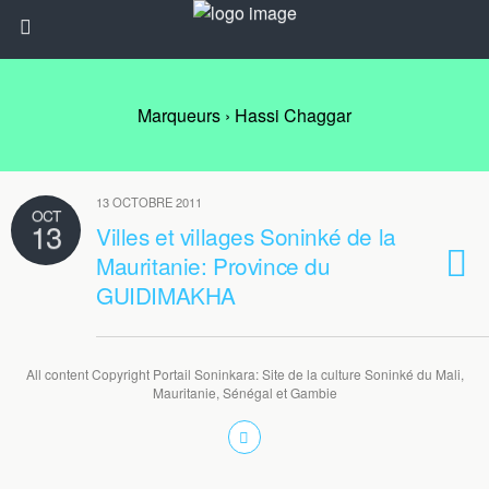
Marqueurs › Hassi Chaggar
13 OCTOBRE 2011
OCT
13
Villes et villages Soninké de la
Mauritanie: Province du
GUIDIMAKHA
All content Copyright Portail Soninkara: Site de la culture Soninké du Mali,
Mauritanie, Sénégal et Gambie