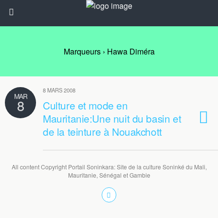
Marqueurs › Hawa Diméra
8 MARS 2008
MAR
8
Culture et mode en
Mauritanie:Une nuit du basin et
de la teinture à Nouakchott
All content Copyright Portail Soninkara: Site de la culture Soninké du Mali,
Mauritanie, Sénégal et Gambie