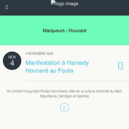
Marqueurs › Hounaré
4 NOVEMBRE 2006
NOV
4
Manifestation à Hamady
Hounaré au Fouta
All content Copyright Portail Soninkara: Site de la culture Soninké du Mali,
Mauritanie, Sénégal et Gambie