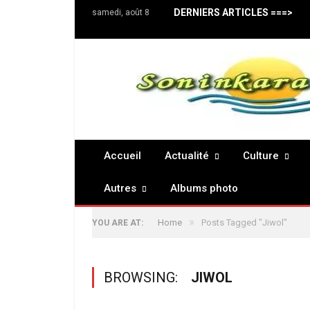
DERNIERS ARTICLES ===>
samedi, août 8
Accueil
Actualité
Culture
Autres
Albums photo
»
Home
Posts Tagged "Jiwol"
YOU ARE AT:
BROWSING:
JIWOL