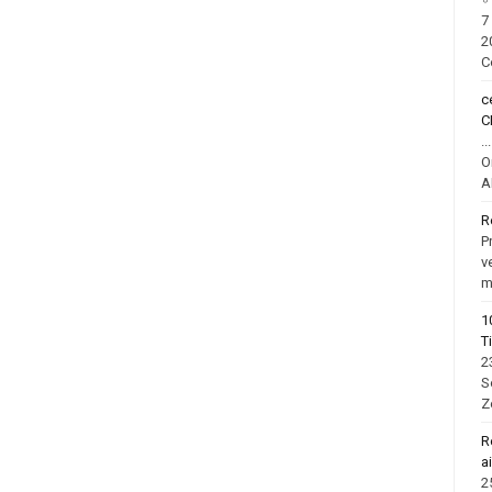
7
2
C
c
C
.
O
A
R
P
v
m
1
T
2
S
Z
R
a
2