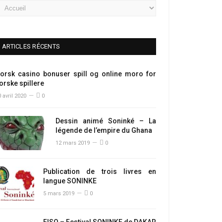
ARTICLES RÉCENTS
orsk casino bonuser spill og online moro for
orske spillere
 avril 2020
0
Dessin animé Soninké – La
légende de l’empire du Ghana
12 mars 2019
0
Publication de trois livres en
langue SONINKE
5 mars 2019
0
FISO – Festival SONINKE de DAKAR