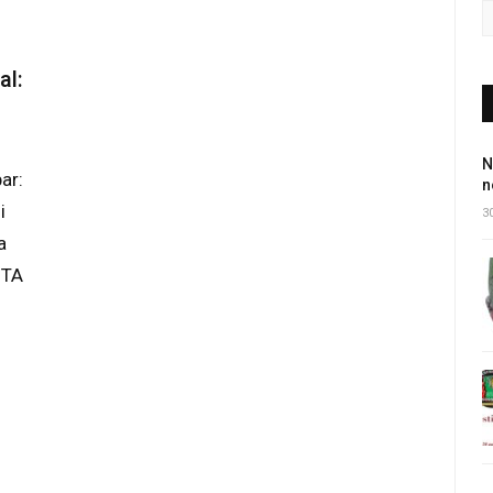
al:
N
ar:
n
dji
30
ra
UTA