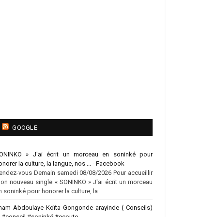
GOOGLE
ONINKO » J'ai écrit un morceau en soninké pour
onorer la culture, la langue, nos ... - Facebook
endez-vous Demain samedi 08/08/2026 Pour accueillir
on nouveau single « SONINKO » J'ai écrit un morceau
n soninké pour honorer la culture, la.
mam Abdoulaye Koïta Gongonde arayinde ( Conseils)
♂️ #conseil #soninké #ecoute ...