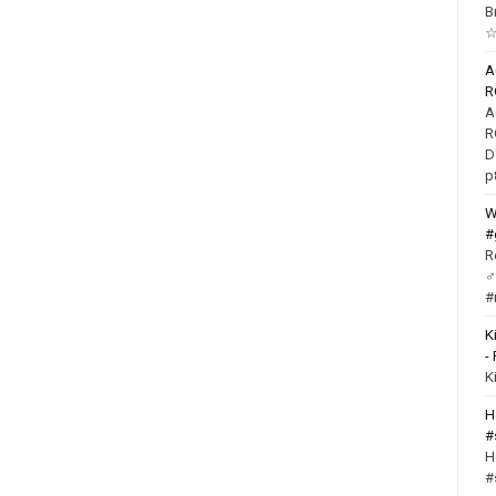
B
☆
R
R
D
p
W
#
R
‍
#
K
-
K
H
#
H
#