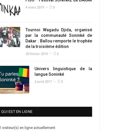
4 mars 2019
0
Tournoi Wagadu Djida, organisé
par la communauté Soninké de
Dakar : Ballou remporte le trophée
de la troisième édition
20 février 2019
0
Univers linguistique de la
langue Soninké
2 août 2017
0
QUI EST EN LIGNE
2 visiteur(s) en ligne actuellement