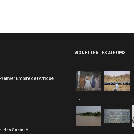
VIGNETTER LES ALBUMS
Premier Empire de l’Afrique
a
danses-soninke
ceremonies-
soninke
nal des Soninké