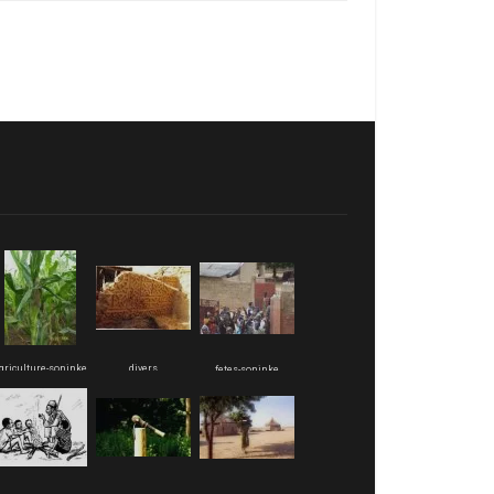
griculture-soninke
divers
fetes-soninke