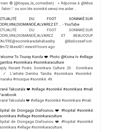
rown ✪ (@bayaa_le_comedien) : « Réponse à @Miss
 fatim♡ ou son lés soninké venez me aider ...
ACTUALITÉ DU FOOT SONINKÉ:SUR
ODRI,VINI,DIOMANDÉ,ALVAREZ ET ... - YouTube
ACTUALITÉ DU FOOT SONINKÉ:SUR
ODRI,VINI,DIOMANDÉ,ALVAREZ ET BEAUCOUP
'AUTRE‪@sooninkaradahabasiby‬. @BaSosseFoot-
8m72 likes431 views9 hours ago
elcome To Touray Kunda ❤️ Photo @Koina tv #village
gambia #soninkara #soninkaraculture
eply. Recent Posts. Soninkara Culture. 2h ·. Soninkara
♂️✓ L'artiste Demba Tandia #soninkara #soninké
maraka #musque #soninké. 49.
irané Takoutala ❤️‍ #village #soninké #soninkara #mali
 Facebook
irané Takoutala ❤️‍ #village #soninké #soninkara #mali.
ôpital de Diongaga Diafounou ❤️‍ #hopital #soninké
soninkara #village #soninkaraculture
ôpital de Diongaga Diafounou ❤️‍ #hopital #soninké
soninkara #village #soninkaraculture.