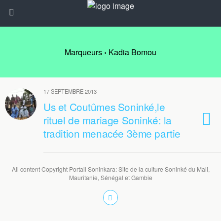
Marqueurs › Kadia Bomou
17 SEPTEMBRE 2013
Us et Coutûmes Soninké,le
rituel de mariage Soninké: la
tradition menacée 3ème partie
All content Copyright Portail Soninkara: Site de la culture Soninké du Mali,
Mauritanie, Sénégal et Gambie