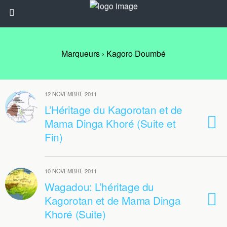
Marqueurs › Kagoro Doumbé
12 NOVEMBRE 2011
L’Héritage du Kagorotan et de
Mama Dinga Khoré (Suite et
Fin)
10 NOVEMBRE 2011
Wagadou: L’héritage du
Kagorotan et de Mama Dinga
Khoré (Suite)