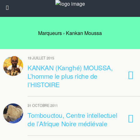
Marqueurs › Kankan Moussa
19 JUILLET 2015
KANKAN (Kanghé) MOUSSA,
L’homme le plus riche de
l’HISTOIRE
31 OCTOBRE 2011
Tombouctou, Centre intellectuel
de l’Afrique Noire médiévale