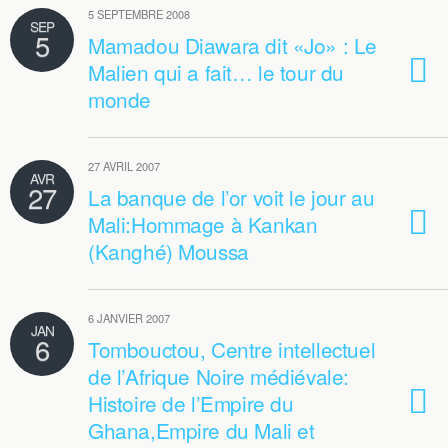
5 SEPTEMBRE 2008
SEP
5
Mamadou Diawara dit «Jo» : Le
Malien qui a fait… le tour du
monde
27 AVRIL 2007
AVR
27
La banque de l’or voit le jour au
Mali:Hommage à Kankan
(Kanghé) Moussa
6 JANVIER 2007
JAN
6
Tombouctou, Centre intellectuel
de l’Afrique Noire médiévale:
Histoire de l’Empire du
Ghana,Empire du Mali et