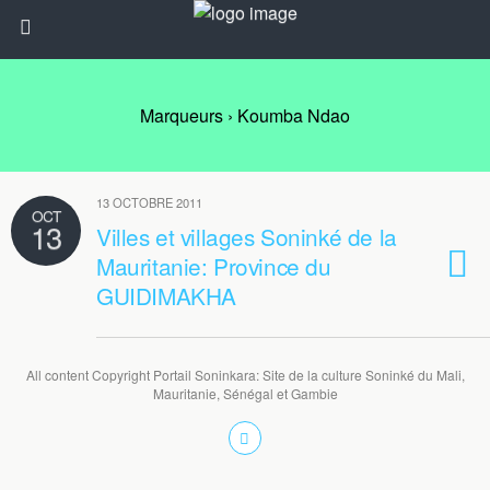
Marqueurs › Koumba Ndao
13 OCTOBRE 2011
OCT
13
Villes et villages Soninké de la
Mauritanie: Province du
GUIDIMAKHA
All content Copyright Portail Soninkara: Site de la culture Soninké du Mali,
Mauritanie, Sénégal et Gambie