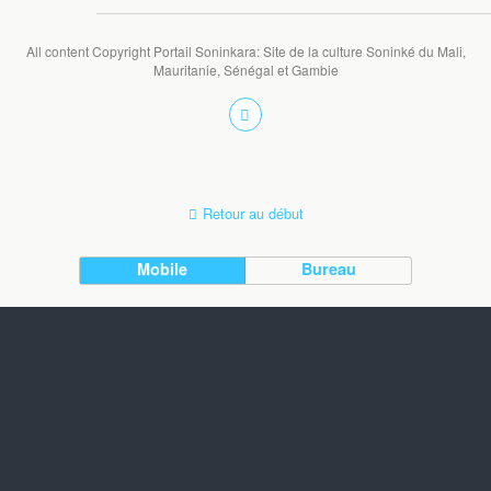
All content Copyright Portail Soninkara: Site de la culture Soninké du Mali,
Mauritanie, Sénégal et Gambie
Retour au début
Mobile
Bureau