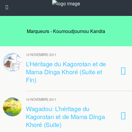
Marqueurs › Koumoudjoumou Kandia
12 NOVEMBRE 2011
L’Héritage du Kagorotan et de
Mama Dinga Khoré (Suite et
Fin)
10 NOVEMBRE 2011
Wagadou: L’héritage du
Kagorotan et de Mama Dinga
Khoré (Suite)