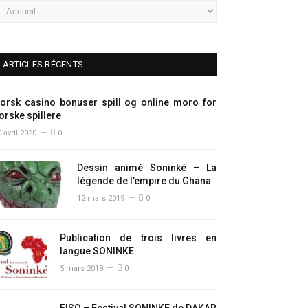
ARTICLES RÉCENTS
orsk casino bonuser spill og online moro for
orske spillere
 avril 2020
0
Dessin animé Soninké – La
légende de l’empire du Ghana
12 mars 2019
0
Publication de trois livres en
langue SONINKE
5 mars 2019
0
FISO – Festival SONINKE de DAKAR