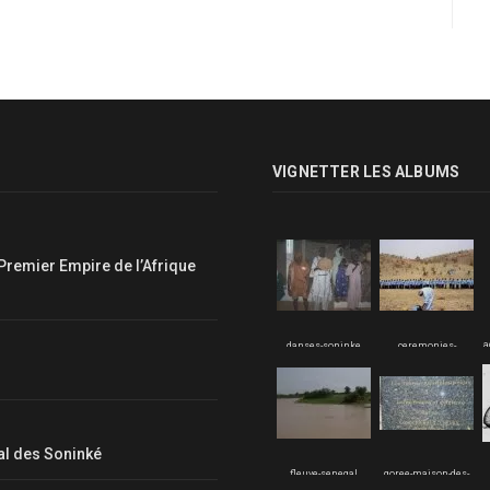
VIGNETTER LES ALBUMS
Premier Empire de l’Afrique
a
danses-soninke
ceremonies-
soninke
nal des Soninké
fleuve-senegal
goree-maison-des-