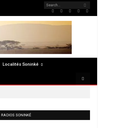
Twitter
Facebook
LinkedIn
Pinterest
RSS
Localités Soninké
RADIOS SONINKÉ