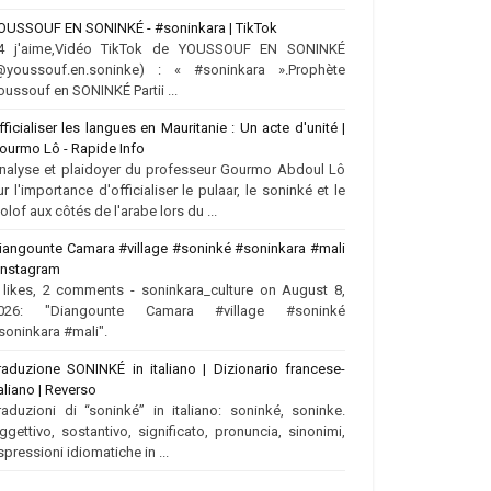
OUSSOUF EN SONINKÉ - #soninkara | TikTok
4 j'aime,Vidéo TikTok de YOUSSOUF EN SONINKÉ
@youssouf.en.soninke) : « #soninkara ».Prophète
oussouf en SONINKÉ Partii ...
fficialiser les langues en Mauritanie : Un acte d'unité |
ourmo Lô - Rapide Info
nalyse et plaidoyer du professeur Gourmo Abdoul Lô
ur l'importance d'officialiser le pulaar, le soninké et le
olof aux côtés de l'arabe lors du ...
iangounte Camara #village #soninké #soninkara #mali
 Instagram
 likes, 2 comments - soninkara_culture on August 8,
026: "Diangounte Camara #village #soninké
soninkara #mali".
raduzione SONINKÉ in italiano | Dizionario francese-
taliano | Reverso
raduzioni di “soninké” in italiano: soninké, soninke.
ggettivo, sostantivo, significato, pronuncia, sinonimi,
spressioni idiomatiche in ...