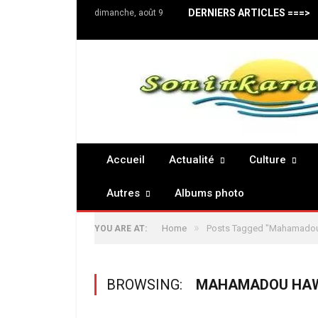
DERNIERS ARTICLES ===>
dimanche, août 9
Accueil
Actualité
Culture
Autres
Albums photo
»
Home
Posts Tagged "Mahamado
YOU ARE AT:
BROWSING:
MAHAMADOU HA