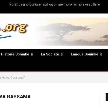
Norsk casino bonuser spill og online moro for norske spillere
Histoire Soninké
La Société
Langue Soninké
u Hawa Gassama"
WA GASSAMA