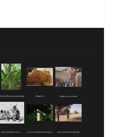
griculture-soninke
divers
fetes-soninke
gory-diafounou
outils-traditionnels-
parc-niokolo-koba