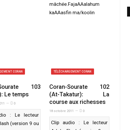
mâchée.FajaAAalahum
kaAAasfin ma/koolin
GEMENT CORAN
TÉLÉCHARGEMENT CORAN
-Sourate 103
Coran-Sourate 102
): Le temps
(At-Takatur): La
course aux richesses
011
0
18 octobre 2011
0
dio : Le lecteur
Clip audio : Le lecteur
lash (version 9 ou