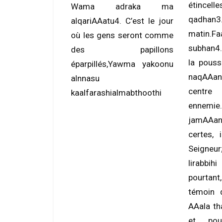
étincelle
Wama adraka ma
qadhan3.
alqariAAatu4. C’est le jour
matin.Fa
où les gens seront comme
subhan4. 
des papillons
la pouss
éparpillés,Yawma yakoonu
naqAAan5
alnnasu
centre
kaalfarashialmabthoothi
ennemie
jamAAan
certes, 
Seigneu
lirabbih
pourtan
témoin 
AAala th
et pou