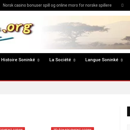
Twit
Norsk casino bonuser spill og online moro for norske spillere
Histoire Soninké
La Société
Langue Soninké