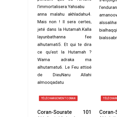
l’immortalisera.Yahsabu
l’endura
anna malahu akhladahu4.
amanoo
Mais non ! Il sera certes,
alssal
jeté dans la Hutamah.Kalla
bialhaq
layunbathanna fee
bialssabr
alhutamati5. Et qui te dira
ce qu’est la Hutamah ?
Wama adraka ma
alhutamatu6. Le Feu attisé
de DieuNaru Allahi
almooqadatu
TÉLÉCHARGEMENT CORAN
TÉLÉCHAR
Coran-Sourate 101
Coran