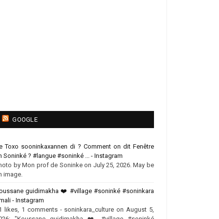
GOOGLE
e Toxo sooninkaxannen di ? Comment on dit Fenêtre
n Soninké ? #langue #soninké ... - Instagram
hoto by Mon prof de Soninke on July 25, 2026. May be
n image.
oussane guidimakha ❤️‍ #village #soninké #soninkara
mali - Instagram
1 likes, 1 comments - soninkara_culture on August 5,
026: "Koussane guidimakha ❤️‍ #village #soninké