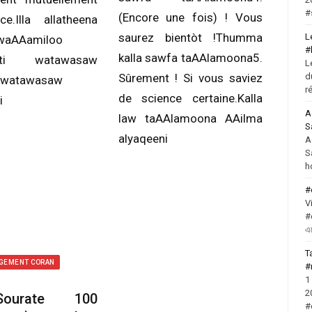
#
(Encore une fois) ! Vous
nce.Illa allatheena
saurez bientòt !Thumma
L
waAAamiloo
#
kalla sawfa taAAlamoona5.
ihati watawasaw
L
d
Sûrement ! Si vous saviez
qiwatawasaw
r
de science certaine.Kalla
i
A
law taAAlamoona AAilma
S
alyaqeeni
A
S
h
#
V
#
এ
T
GEMENT CORAN
#
1
2
-Sourate 100
#