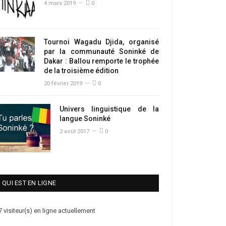
4 mars 2019
0
Tournoi Wagadu Djida, organisé
par la communauté Soninké de
Dakar : Ballou remporte le trophée
de la troisième édition
20 février 2019
0
Univers linguistique de la
langue Soninké
2 août 2017
0
QUI EST EN LIGNE
7 visiteur(s) en ligne actuellement