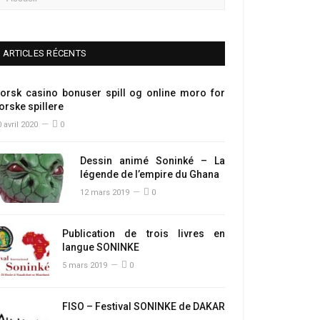
ARTICLES RÉCENTS
orsk casino bonuser spill og online moro for
orske spillere
 avril 2020
0
Dessin animé Soninké – La
légende de l’empire du Ghana
12 mars 2019
0
Publication de trois livres en
langue SONINKE
5 mars 2019
0
FISO – Festival SONINKE de DAKAR