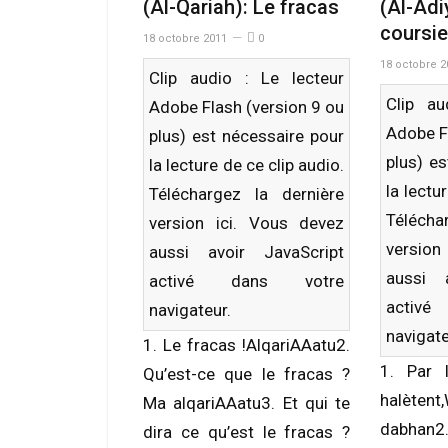
(Al-Qariah): Le fracas
(Al-A
coursie
18 octobre 2011
0
18 octobre 2
Clip audio : Le lecteur
Clip au
Adobe Flash (version 9 ou
Adobe F
plus) est nécessaire pour
plus) e
la lecture de ce clip audio.
la lectu
Téléchargez la dernière
Télécha
version
ici
. Vous devez
versio
aussi avoir JavaScript
aussi 
activé dans votre
activ
navigateur.
navigate
1. Le fracas !AlqariAAatu2.
1. Par 
Qu’est-ce que le fracas ?
halètent
Ma alqariAAatu3. Et qui te
dabhan2. 
dira ce qu’est le fracas ?