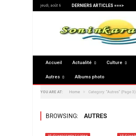
DERNIERS ARTICLES ===>
jeudi, août 6
Accueil
Actualité
Culture
Autres
Albums photo
»
Home
Category: "Autres"
(Page 3)
YOU ARE AT:
BROWSING:
AUTRES