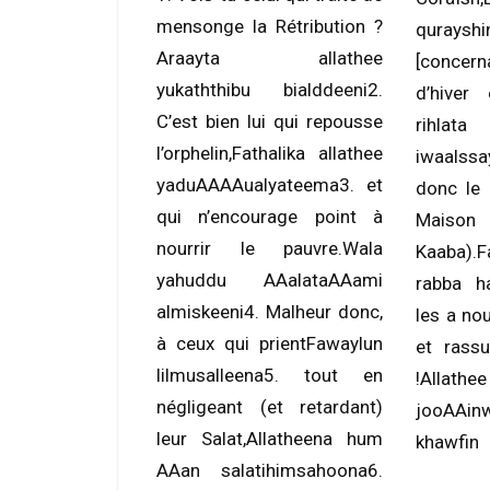
mensonge la Rétribution ?
qurayshi
Araayta allathee
[concer
yukaththibu bialddeeni2.
d’hiver 
C’est bien lui qui repousse
rihla
l’orphelin,Fathalika allathee
iwaalssay
yaduAAAAualyateema3. et
donc le 
qui n’encourage point à
Mai
nourrir le pauvre.Wala
Kaaba).
yahuddu AAalataAAami
rabba ha
almiskeeni4. Malheur donc,
les a nou
à ceux qui prientFawaylun
et rassu
lilmusalleena5. tout en
!Allath
négligeant (et retardant)
jooAAi
leur Salat,Allatheena hum
khawfin
AAan salatihimsahoona6.