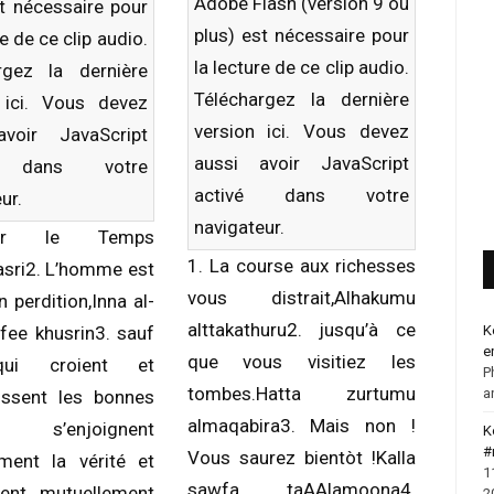
Adobe Flash (version 9 ou
st nécessaire pour
plus) est nécessaire pour
re de ce clip audio.
la lecture de ce clip audio.
rgez la dernière
Téléchargez la dernière
n
ici
. Vous devez
version
ici
. Vous devez
avoir JavaScript
aussi avoir JavaScript
é dans votre
activé dans votre
ur.
navigateur.
ar le Temps
1. La course aux richesses
sri2. L’homme est
vous distrait,Alhakumu
n perdition,Inna al-
alttakathuru2. jusqu’à ce
K
afee khusrin3. sauf
e
que vous visitiez les
ui croient et
P
tombes.Hatta zurtumu
a
issent les bonnes
almaqabira3. Mais non !
s, s’enjoignent
K
#
Vous saurez bientòt !Kalla
ment la vérité et
1
sawfa taAAlamoona4.
nent mutuellement
2