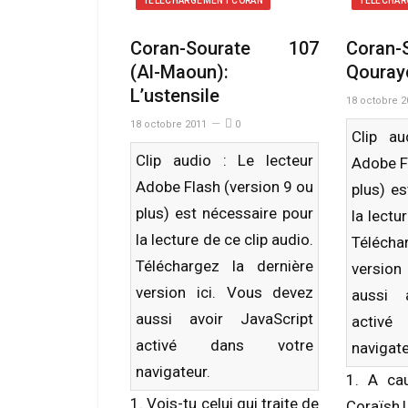
TÉLÉCHARGEMENT CORAN
TÉLÉCHAR
Coran-Sourate 107
Coran
(Al-Maoun):
Qouray
L’ustensile
18 octobre 2
18 octobre 2011
0
Clip au
Clip audio : Le lecteur
Adobe F
Adobe Flash (version 9 ou
plus) e
plus) est nécessaire pour
la lectu
la lecture de ce clip audio.
Télécha
Téléchargez la dernière
versio
version
ici
. Vous devez
aussi 
aussi avoir JavaScript
activ
activé dans votre
navigate
navigateur.
1. A ca
1. Vois-tu celui qui traite de
Coraïsh,L