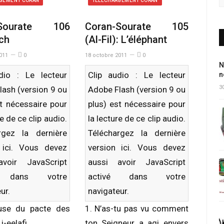
GEMENT CORAN
TÉLÉCHARGEMENT CORAN
-Sourate 106
Coran-Sourate 105
ch
(Al-Fil): L’éléphant
011
0
18 octobre 2011
0
N
dio : Le lecteur
Clip audio : Le lecteur
n
30
lash (version 9 ou
Adobe Flash (version 9 ou
st nécessaire pour
plus) est nécessaire pour
re de ce clip audio.
la lecture de ce clip audio.
rgez la dernière
Téléchargez la dernière
n
ici
. Vous devez
version
ici
. Vous devez
avoir JavaScript
aussi avoir JavaScript
é dans votre
activé dans votre
ur.
navigateur.
use du pacte des
1. N’as-tu pas vu comment
i-eelafi
ton Seigneur a agi envers