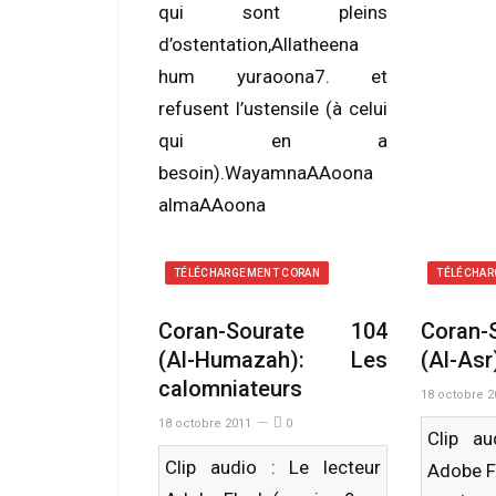
qui sont pleins
d’ostentation,Allatheena
hum yuraoona7. et
refusent l’ustensile (à celui
qui en a
besoin).WayamnaAAoona
almaAAoona
TÉLÉCHARGEMENT CORAN
TÉLÉCHAR
Coran-Sourate 104
Coran
(Al-Humazah): Les
(Al-Asr
calomniateurs
18 octobre 2
18 octobre 2011
0
Clip au
Clip audio : Le lecteur
Adobe F