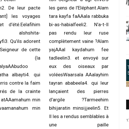
n2. De leur pacte
les gens de l’Eléphant.Alam
nant] les voyages
tara kayfa faAAala rabbuka
et d’été.Eelafihim
bi-as-habialfeeli2. N’a-t-Il
ta alshshita-
pas rendu leur ruse
fi3. Qu’ils adorent
complètement vaine ?Alam
Seigneur de cette
yajAAal kaydahum fee
son (la
tadleelin3. et envoyé sur
FalyaAAbudoo
eux des oiseaux par
tha albayti4. qui
voléesWaarsala AAalayhim
rris contre la faim
tayran ababeela4. qui leur
rés de la crainte
lançaient des pierres
ee atAAamahum min
d’argile ?Tarmeehim
nwaamanahum min
bihijaratin minsijjeelin5. Et
Il les a rendus semblables à
1
une paille