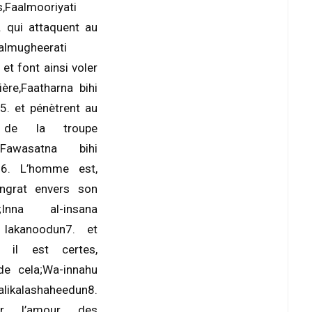
s,Faalmooriyati
 qui attaquent au
almugheerati
et font ainsi voler
ière,Faatharna bihi
. et pénètrent au
 de la troupe
.Fawasatna bihi
6. L’homme est,
ingrat envers son
r;Inna al-insana
i lakanoodun7. et
t, il est certes,
de cela;Wa-innahu
alikalashaheedun8.
r l’amour des