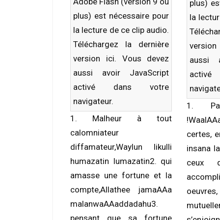
Adobe Flash (version 9 ou
plus) e
plus) est nécessaire pour
la lectu
la lecture de ce clip audio.
Télécha
Téléchargez la dernière
versio
version
ici
. Vous devez
aussi 
aussi avoir JavaScript
activ
activé dans votre
navigate
navigateur.
1. P
1. Malheur à tout
!WaalAAa
calomniateur
certes, e
diffamateur,Waylun likulli
insana l
humazatin lumazatin2. qui
ceux q
amasse une fortune et la
accompl
compte,Allathee jamaAAa
oeuvre
malanwaAAaddadahu3.
mutuelle
pensant que sa fortune
s’enjoig