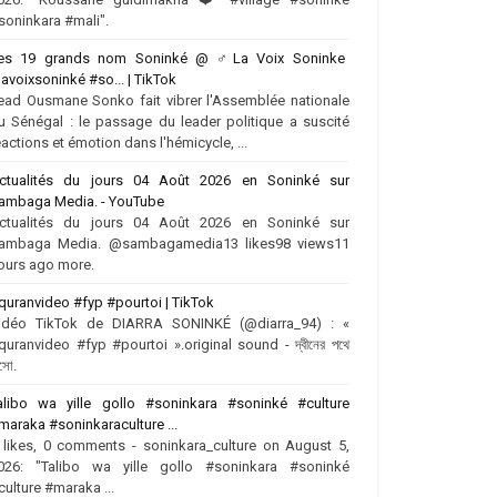
soninkara #mali".
es 19 grands nom Soninké @ ‍♂️La Voix Soninke
lavoixsoninké #so... | TikTok
ead Ousmane Sonko fait vibrer l'Assemblée nationale
u Sénégal : le passage du leader politique a suscité
éactions et émotion dans l'hémicycle, ...
ctualités du jours 04 Août 2026 en Soninké sur
ambaga Media. - YouTube
ctualités du jours 04 Août 2026 en Soninké sur
ambaga Media. @sambagamedia13 likes98 views11
ours ago more.
quranvideo #fyp #pourtoi | TikTok
idéo TikTok de DIARRA SONINKÉ (@diarra_94) : «
quranvideo #fyp #pourtoi ».original sound - দ্বীনের পথে
সো.
alibo wa yille gollo #soninkara #soninké #culture
maraka #soninkaraculture ...
 likes, 0 comments - soninkara_culture on August 5,
026: "Talibo wa yille gollo #soninkara #soninké
culture #maraka ...