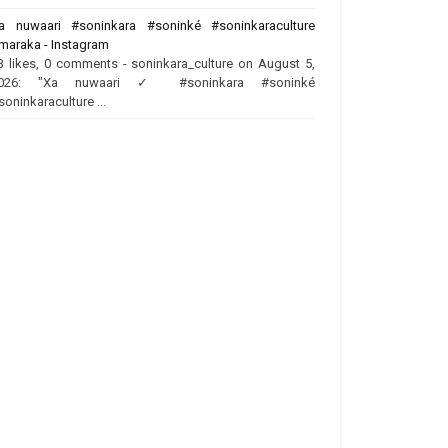
a nuwaari #soninkara #soninké #soninkaraculture
maraka - Instagram
3 likes, 0 comments - soninkara_culture on August 5,
026: "Xa nuwaari ✓ #soninkara #soninké
soninkaraculture ...