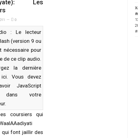
diyate): Les
X
rs
#
1
011
0
2
#
dio : Le lecteur
lash (version 9 ou
st nécessaire pour
re de ce clip audio.
rgez la dernière
n
ici
. Vous devez
avoir JavaScript
é dans votre
ur.
les coursiers qui
,WaalAAadiyati
qui font jaillir des