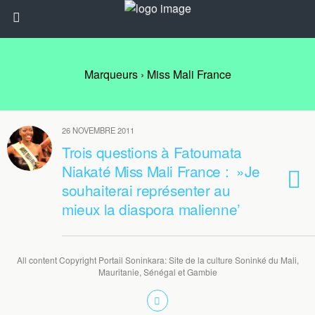
Marqueurs › Miss Mali France
26 NOVEMBRE 2011
Trois questions à Fatoumata
Niakaté Miss Mali France : »Je
souhaiterai représenter au
mieux la diaspora malienne’
All content Copyright Portail Soninkara: Site de la culture Soninké du Mali,
Mauritanie, Sénégal et Gambie