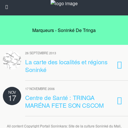
Marqueurs › Soninké De Tringa
26 SEPTEMBRE 2013
La carte des localités et régions
Soninké
17 NOVEMBRE 2006
NOV
17
Centre de Santé : TRINGA
MARÉNA FETE SON CSCOM
All content Copyright Portail Soninkara: Site de la culture Soninké du Mali,