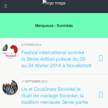
Marqueurs › Soninkés
5 FÉVRIER 2014
Festival international soninké :
la 3ème édition prévue du 20
au 24 février 2014 à Nouakchott
17 SEPTEMBRE 2013
Us et Coutûmes Soninké,le
rituel de mariage Soninké: la
tradition menacée 3ème partie