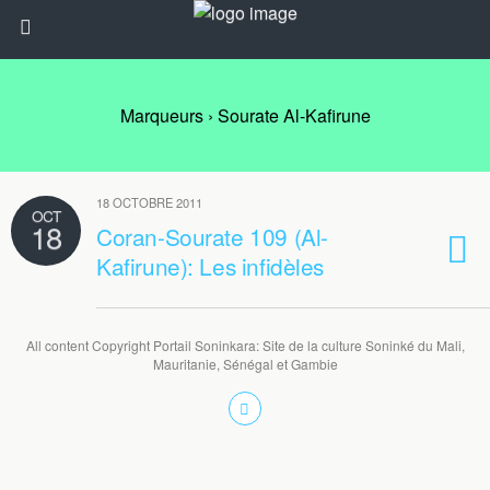
Marqueurs › Sourate Al-Kafirune
18 OCTOBRE 2011
OCT
18
Coran-Sourate 109 (Al-
Kafirune): Les infidèles
All content Copyright Portail Soninkara: Site de la culture Soninké du Mali,
Mauritanie, Sénégal et Gambie