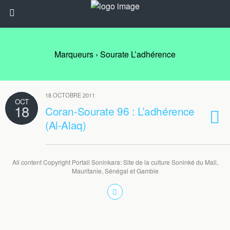
Marqueurs › Sourate L’adhérence
18 OCTOBRE 2011
OCT
18
Coran-Sourate 96 : L’adhérence
(Al-Alaq)
All content Copyright Portail Soninkara: Site de la culture Soninké du Mali,
Mauritanie, Sénégal et Gambie